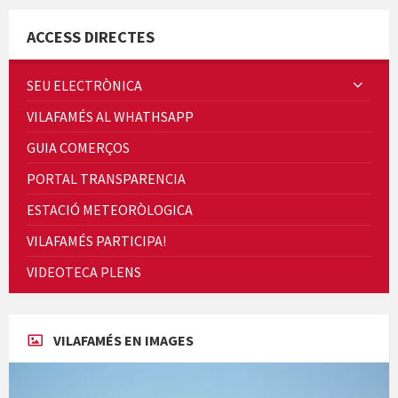
ACCESS DIRECTES
SEU ELECTRÒNICA
VILAFAMÉS AL WHATHSAPP
Quintà Culroja
GUIA COMERÇOS
PORTAL TRANSPARENCIA
ESTACIÓ METEORÒLOGICA
VILAFAMÉS PARTICIPA!
Cicle de Cine i Dones rurals
VIDEOTECA PLENS
Concerts al Museu
VILAFAMÉS EN IMAGES