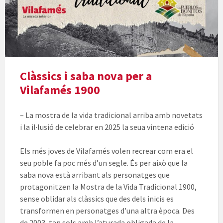
Clàssics i saba nova per a
Vilafamés 1900
– La mostra de la vida tradicional arriba amb novetats
i la il·lusió de celebrar en 2025 la seua vintena edició
Els més joves de Vilafamés volen recrear com era el
seu poble fa poc més d’un segle. És per això que la
saba nova està arribant als personatges que
protagonitzen la Mostra de la Vida Tradicional 1900,
sense oblidar als clàssics que des dels inicis es
transformen en personatges d’una altra època. Des
de 2003, tan sols amb l’aturada obligada de la