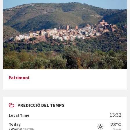
Concerts al Museu
Presentació del llibre &quot;La mare&quot;, d'Emma Zafon
Patrimoni
PREDICCIÓ DEL TEMPS
En Bum
13:32
Local Time
28°C
Today
7 d'agost de 2026
3 m/s