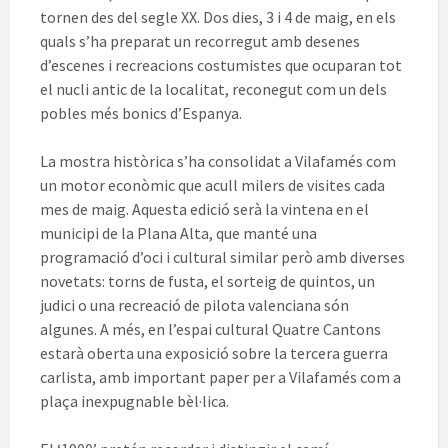
tornen des del segle XX. Dos dies, 3 i 4 de maig, en els
quals s’ha preparat un recorregut amb desenes
d’escenes i recreacions costumistes que ocuparan tot
el nucli antic de la localitat, reconegut com un dels
pobles més bonics d’Espanya.
La mostra històrica s’ha consolidat a Vilafamés com
un motor econòmic que acull milers de visites cada
mes de maig. Aquesta edició serà la vintena en el
municipi de la Plana Alta, que manté una
programació d’oci i cultural similar però amb diverses
novetats: torns de fusta, el sorteig de quintos, un
judici o una recreació de pilota valenciana són
algunes. A més, en l’espai cultural Quatre Cantons
estarà oberta una exposició sobre la tercera guerra
carlista, amb important paper per a Vilafamés com a
plaça inexpugnable bèl·lica.