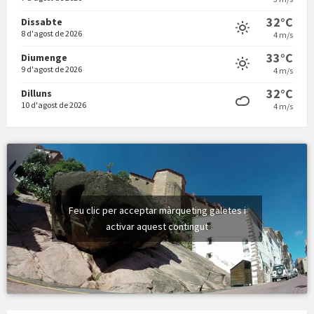
32°C
Dissabte
8 d'agost de 2026
4 m/s
Vermuts a la Font. Hit parit
33°C
Diumenge
9 d'agost de 2026
4 m/s
32°C
Dilluns
10 d'agost de 2026
4 m/s
Feu clic per acceptar màrqueting galetes i
activar aquest contingut