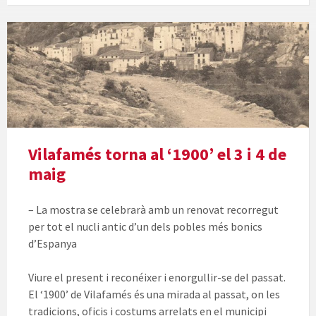
Vilafamés torna al ‘1900’ el 3 i 4 de
maig
– La mostra se celebrarà amb un renovat recorregut
per tot el nucli antic d’un dels pobles més bonics
d’Espanya
Viure el present i reconéixer i enorgullir-se del passat.
El ‘1900’ de Vilafamés és una mirada al passat, on les
tradicions, oficis i costums arrelats en el municipi