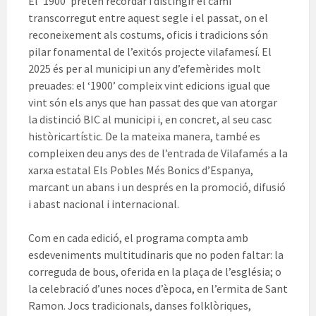
El ‘1900’ pretén recordar i distingir el camí
transcorregut entre aquest segle i el passat, on el
reconeixement als costums, oficis i tradicions són
pilar fonamental de l’exitós projecte vilafamesí. El
2025 és per al municipi un any d’efemèrides molt
preuades: el ‘1900’ compleix vint edicions igual que
vint són els anys que han passat des que van atorgar
la distinció BIC al municipi i, en concret, al seu casc
històricartístic. De la mateixa manera, també es
compleixen deu anys des de l’entrada de Vilafamés a la
xarxa estatal Els Pobles Més Bonics d’Espanya,
marcant un abans i un després en la promoció, difusió
i abast nacional i internacional.
Com en cada edició, el programa compta amb
esdeveniments multitudinaris que no poden faltar: la
correguda de bous, oferida en la plaça de l’església; o
la celebració d’unes noces d’època, en l’ermita de Sant
Ramon. Jocs tradicionals, danses folklòriques,