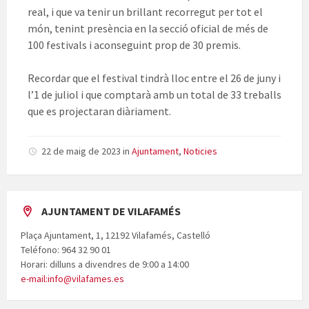
real, i que va tenir un brillant recorregut per tot el
món, tenint presència en la secció oficial de més de
100 festivals i aconseguint prop de 30 premis.
Recordar que el festival tindrà lloc entre el 26 de juny i
l’1 de juliol i que comptarà amb un total de 33 treballs
que es projectaran diàriament.
22 de maig de 2023
in
Ajuntament
,
Noticies
AJUNTAMENT DE VILAFAMÉS
Plaça Ajuntament, 1, 12192 Vilafamés, Castelló
Teléfono: 964 32 90 01
Horari: dilluns a divendres de 9:00 a 14:00
e-mail:info@vilafames.es