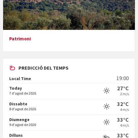
Presentació del llibre &quot;La mare&quot;, d'Emma Zafon
Patrimoni
PREDICCIÓ DEL TEMPS
En Bum
19:00
Local Time
27°C
Today
7 d'agost de 2026
2 m/s
32°C
Dissabte
8 d'agost de 2026
4 m/s
Vermuts a la Font. Hit parit
33°C
Diumenge
9 d'agost de 2026
4 m/s
33°C
Dilluns