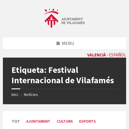
Skip
Skip
Skip
Skip
to
to
to
to
content
left
right
footer
sidebar
sidebar
MENU
VALENCIÀ
ESPAÑOL
Etiqueta:
Festival
Internacional de Vilafamés
Inici
Notícies
/
TOT
AJUNTAMENT
CULTURA
ESPORTS