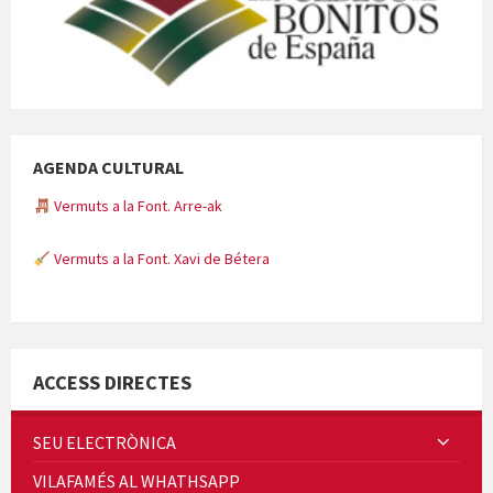
AGENDA CULTURAL
Vermuts a la Font. Arre-ak
Vermuts a la Font. Xavi de Bétera
Minicims
ACCESS DIRECTES
SEU ELECTRÒNICA
VILAFAMÉS AL WHATHSAPP
Quintà Culroja