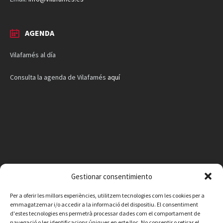
AGENDA
Vilafamés al día
Consulta la agenda de Vilafamés
aquí
Gestionar consentimiento
Per a oferir les millors experiències, utilitzem tecnologies com les cookies per a
emmagatzemar i/o accedir a la informació del dispositiu. El consentiment
d'estes tecnologies ens permetrà processar dades com el comportament de
navegació o les identificacions úniques en este lloc. No consentir o retirar el