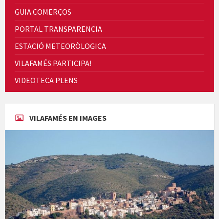
GUIA COMERÇOS
PORTAL TRANSPARENCIA
ESTACIÓ METEORÒLOGICA
VILAFAMÉS PARTICIPA!
Cicle de Cine i Dones rurals
VIDEOTECA PLENS
Concerts al Museu
VILAFAMÉS EN IMAGES
Concerts al Museu