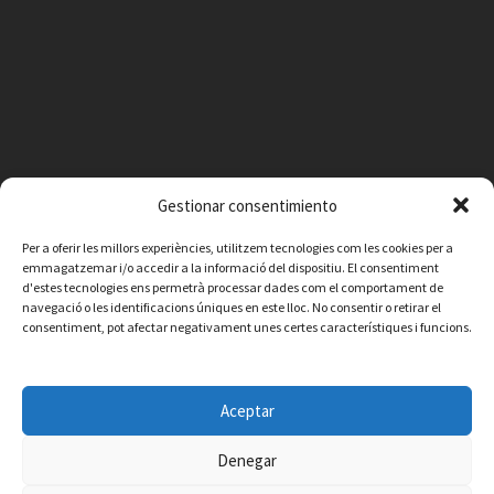
Gestionar consentimiento
Per a oferir les millors experiències, utilitzem tecnologies com les cookies per a
emmagatzemar i/o accedir a la informació del dispositiu. El consentiment
d'estes tecnologies ens permetrà processar dades com el comportament de
navegació o les identificacions úniques en este lloc. No consentir o retirar el
consentiment, pot afectar negativament unes certes característiques i funcions.
Facebook
Instagram
X
YouTube
Email
Aceptar
Contacte
Avís legal
Política de privacitat
Política de cookies
© 2026 Ajuntament de Vilafamés - Desarrollada por
CorvanIT
Denegar