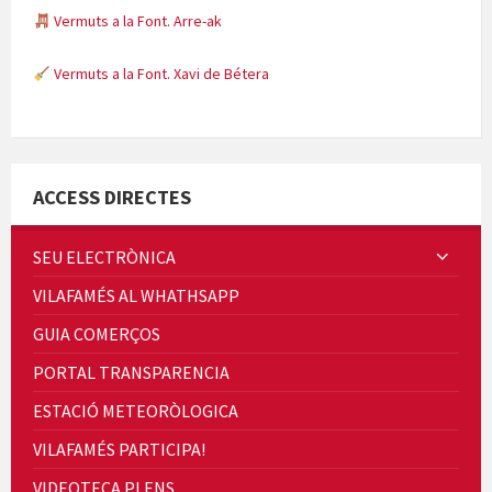
Vermuts a la Font. Arre-ak
Vermuts a la Font. Xavi de Bétera
Minicims
ACCESS DIRECTES
SEU ELECTRÒNICA
VILAFAMÉS AL WHATHSAPP
Quintà Culroja
GUIA COMERÇOS
PORTAL TRANSPARENCIA
ESTACIÓ METEORÒLOGICA
VILAFAMÉS PARTICIPA!
Cicle de Cine i Dones rurals
VIDEOTECA PLENS