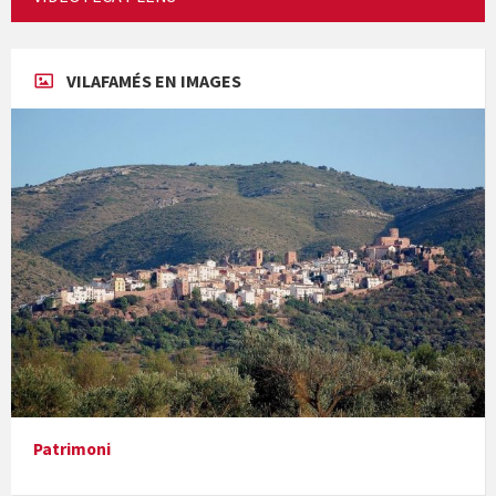
Concerts al Museu
VILAFAMÉS EN IMAGES
Concerts al Museu
Presentació del llibre &quot;La mare&quot;, d'Emma Zafon
Patrimoni