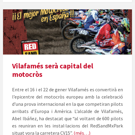
Cartell
del
motocròs
a
Vilafamés
Vilafamés serà capital del
motocròs
Entre el 16 i el 22 de gener Vilafamés es convertirà en
l’epicentre del motocròs europeu amb la celebració
d’una prova internacional en la que competiran pilots
arribats d’Europa i Amèrica. L’alcalde de Vilafamés,
Abel Ibáñez, ha destacat que “al voltant de 600 pilots
es reuniran en les instal·lacions del RedSandMxPark
situat vora la carretera CV15”.
(més…)