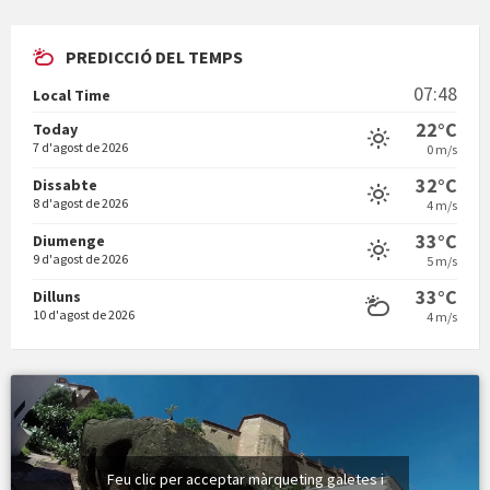
PREDICCIÓ DEL TEMPS
En Bum
07:48
Local Time
22°C
Today
7 d'agost de 2026
0 m/s
32°C
Dissabte
8 d'agost de 2026
4 m/s
Vermuts a la Font. Hit parit
33°C
Diumenge
9 d'agost de 2026
5 m/s
33°C
Dilluns
10 d'agost de 2026
4 m/s
Feu clic per acceptar màrqueting galetes i