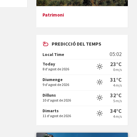
Patrimoni
Presentació del llibre &quot;La
mare&quot;, d'Emma Zafon
PREDICCIÓ DEL TEMPS
05:02
Local Time
23°C
Today
8 d'agost de 2026
0 m/s
En Bum
31°C
Diumenge
9 d'agost de 2026
4 m/s
32°C
Dilluns
10 d'agost de 2026
5 m/s
34°C
Dimarts
11 d'agost de 2026
4 m/s
Vermuts a la Font. Hit parit