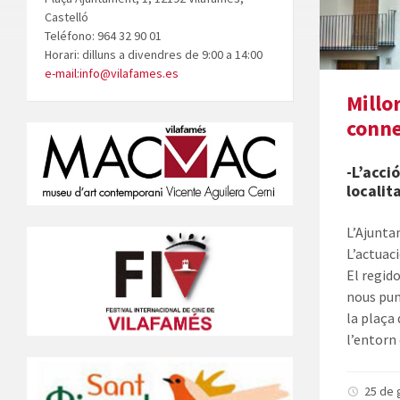
Castelló
Teléfono: 964 32 90 01
Horari: dilluns a divendres de 9:00 a 14:00
e-mail:info@vilafames.es
Millo
conne
-L’acci
localit
L’Ajunta
L’actuac
El regido
nous punt
la plaça
l’entorn
25 de 