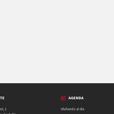
TE
AGENDA
nt, 1
Vilafamés al día