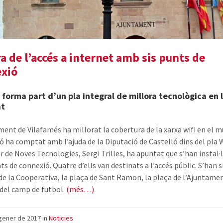
ra de l’accés a internet amb sis punts de
xió
ó forma part d’un pla integral de millora tecnològica en 
at
ment de Vilafamés ha millorat la cobertura de la xarxa wifi en el mu
ió ha comptat amb l’ajuda de la Diputació de Castelló dins del pla W
r de Noves Tecnologies, Sergi Trilles, ha apuntat que s’han instal·l
s de connexió. Quatre d’ells van destinats a l’accés públic. S’han s
 de la Cooperativa, la plaça de Sant Ramon, la plaça de l’Ajuntamen
 del camp de futbol.
(més…)
gener de 2017
in
Noticies