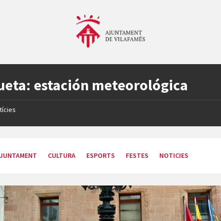
ueta:
estación meteorológica
tícies
JUNTAMENT
CULTURA
ESPORTS
FESTES
NOTICIES
Ajuntament
de
Vilafamés