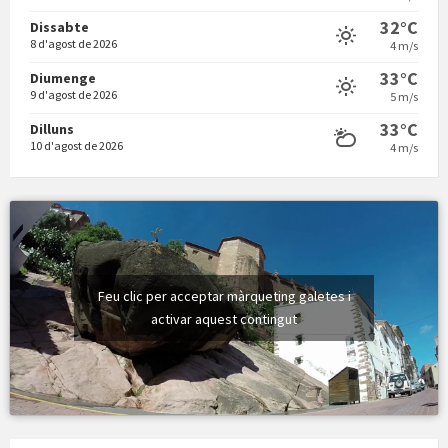
32°C
Dissabte
8 d'agost de 2026
4 m/s
Vermuts a la Font. Hit parit
33°C
Diumenge
9 d'agost de 2026
5 m/s
33°C
Dilluns
10 d'agost de 2026
4 m/s
Feu clic per acceptar màrqueting galetes i
activar aquest contingut