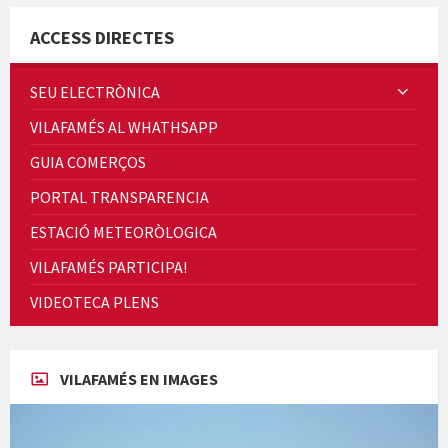
ACCESS DIRECTES
SEU ELECTRÒNICA
VILAFAMÉS AL WHATHSAPP
Quintà Culroja
GUIA COMERÇOS
PORTAL TRANSPARENCIA
ESTACIÓ METEORÒLOGICA
VILAFAMÉS PARTICIPA!
Cicle de Cine i Dones rurals
VIDEOTECA PLENS
Concerts al Museu
VILAFAMÉS EN IMAGES