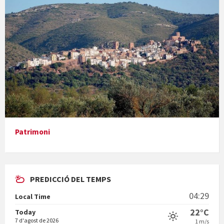
Concerts al Museu
Presentació del llibre &quot;La mare&quot;, d'Emma Zafon
Patrimoni
PREDICCIÓ DEL TEMPS
En Bum
04:29
Local Time
22°C
Today
7 d'agost de 2026
1 m/s