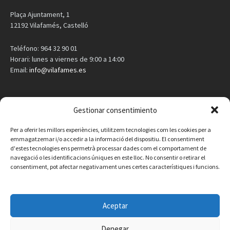
Plaça Ajuntament, 1
12192 Vilafamés, Castelló
Teléfono: 964 32 90 01
Horari: lunes a viernes de 9:00 a 14:00
Email:
info@vilafames.es
AGENDA
Gestionar consentimiento
Vilafamés al día
Per a oferir les millors experiències, utilitzem tecnologies com les cookies per a
emmagatzemar i/o accedir a la informació del dispositiu. El consentiment
d'estes tecnologies ens permetrà processar dades com el comportament de
Consulta la agenda de Vilafamés
aquí
navegació o les identificacions úniques en este lloc. No consentir o retirar el
consentiment, pot afectar negativament unes certes característiques i funcions.
Aceptar
Denegar