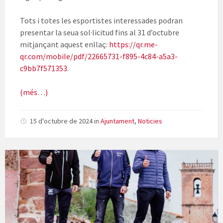
Tots i totes les esportistes interessades podran
presentar la seua sol·licitud fins al 31 d’octubre
mitjançant aquest enllaç:
https://qr.me-
qr.com/mobile/
pdf/22665731-f895-4c84-a5a3-
c9bb7f571353
.
(més…)
15 d'octubre de 2024
in
Ajuntament
,
Noticies