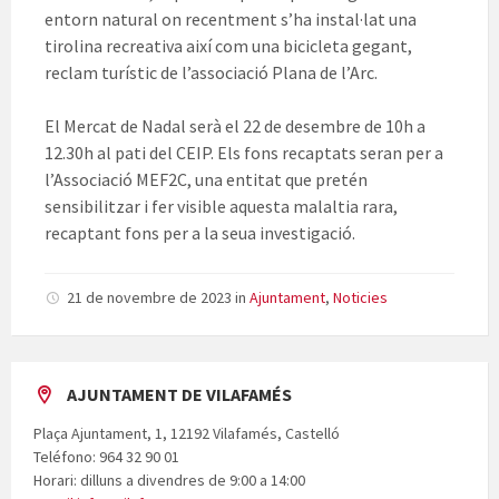
entorn natural on recentment s’ha instal·lat una
tirolina recreativa així com una bicicleta gegant,
reclam turístic de l’associació Plana de l’Arc.
El Mercat de Nadal serà el 22 de desembre de 10h a
12.30h al pati del CEIP. Els fons recaptats seran per a
l’Associació MEF2C, una entitat que pretén
sensibilitzar i fer visible aquesta malaltia rara,
recaptant fons per a la seua investigació.
21 de novembre de 2023
in
Ajuntament
,
Noticies
AJUNTAMENT DE VILAFAMÉS
Plaça Ajuntament, 1, 12192 Vilafamés, Castelló
Teléfono: 964 32 90 01
Horari: dilluns a divendres de 9:00 a 14:00