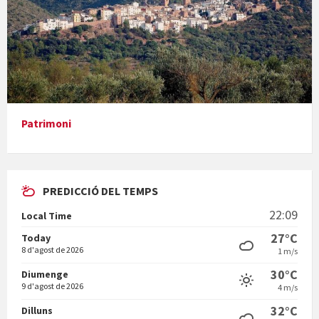
Presentació del llibre &quot;La mare&quot;, d'Emma Zafon
Patrimoni
PREDICCIÓ DEL TEMPS
En Bum
22:09
Local Time
27°C
Today
8 d'agost de 2026
1 m/s
30°C
Diumenge
9 d'agost de 2026
4 m/s
Vermuts a la Font. Hit parit
32°C
Dilluns