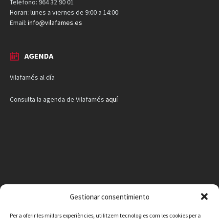
Teléfono: 964 32 90 01
Horari: lunes a viernes de 9:00 a 14:00
Email:
info@vilafames.es
AGENDA
Vilafamés al día
Consulta la agenda de Vilafamés
aquí
Gestionar consentimiento
Per a oferir les millors experiències, utilitzem tecnologies com les cookies per a