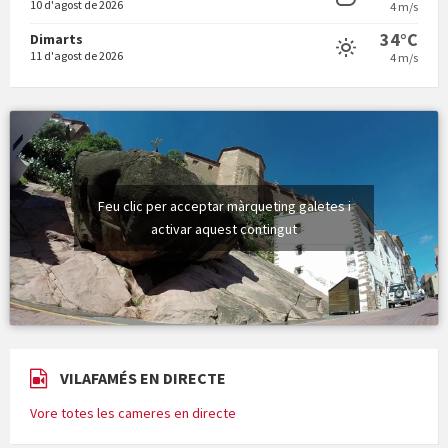
10 d'agost de 2026
4 m/s
34°C
Dimarts
11 d'agost de 2026
4 m/s
Feu clic per acceptar màrqueting galetes i
activar aquest contingut
VILAFAMÉS EN DIRECTE
Vore totes les cameres en directe