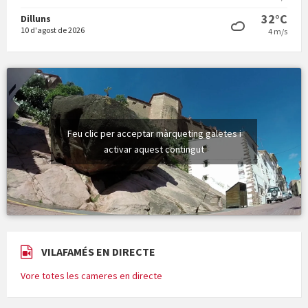
32°C
Dilluns
10 d'agost de 2026
4 m/s
Feu clic per acceptar màrqueting galetes i
activar aquest contingut
VILAFAMÉS EN DIRECTE
Vore totes les cameres en directe