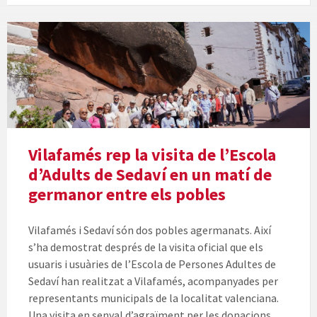
Vilafamés rep la visita de l’Escola
d’Adults de Sedaví en un matí de
germanor entre els pobles
Vilafamés i Sedaví són dos pobles agermanats. Així
s’ha demostrat després de la visita oficial que els
usuaris i usuàries de l’Escola de Persones Adultes de
Sedaví han realitzat a Vilafamés, acompanyades per
representants municipals de la localitat valenciana.
Una visita en senyal d’agraïment per les donacions