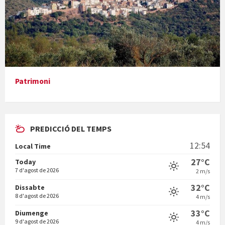
Presentació del llibre &quot;La mare&quot;, d'Emma Zafon
Patrimoni
PREDICCIÓ DEL TEMPS
En Bum
12:54
Local Time
27°C
Today
7 d'agost de 2026
2 m/s
32°C
Dissabte
8 d'agost de 2026
4 m/s
Vermuts a la Font. Hit parit
33°C
Diumenge
9 d'agost de 2026
4 m/s