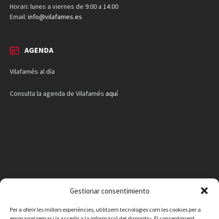
Horari: lunes a viernes de 9:00 a 14:00
Email:
info@vilafames.es
AGENDA
Vilafamés al día
Consulta la agenda de Vilafamés
aquí
Gestionar consentimiento
Per a oferir les millors experiències, utilitzem tecnologies com les cookies per a
emmagatzemar i/o accedir a la informació del dispositiu. El consentiment