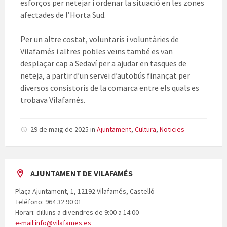
esforços per netejar i ordenar la situació en les zones
afectades de l’Horta Sud.
Per un altre costat, voluntaris i voluntàries de
Vilafamés i altres pobles veïns també es van
desplaçar cap a Sedaví per a ajudar en tasques de
neteja, a partir d’un servei d’autobús finançat per
diversos consistoris de la comarca entre els quals es
trobava Vilafamés.
29 de maig de 2025
in
Ajuntament
,
Cultura
,
Noticies
AJUNTAMENT DE VILAFAMÉS
Plaça Ajuntament, 1, 12192 Vilafamés, Castelló
Teléfono: 964 32 90 01
Horari: dilluns a divendres de 9:00 a 14:00
e-mail:info@vilafames.es