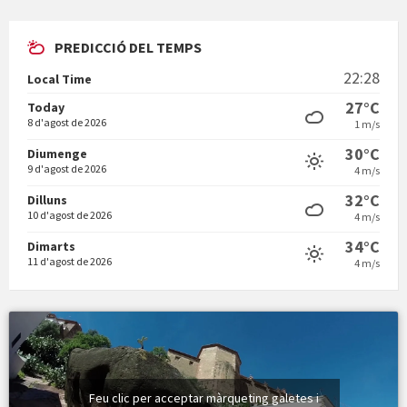
PREDICCIÓ DEL TEMPS
En Bum
22:28
Local Time
27°C
Today
8 d'agost de 2026
1 m/s
30°C
Diumenge
9 d'agost de 2026
4 m/s
Vermuts a la Font. Hit parit
32°C
Dilluns
10 d'agost de 2026
4 m/s
34°C
Dimarts
11 d'agost de 2026
4 m/s
Feu clic per acceptar màrqueting galetes i