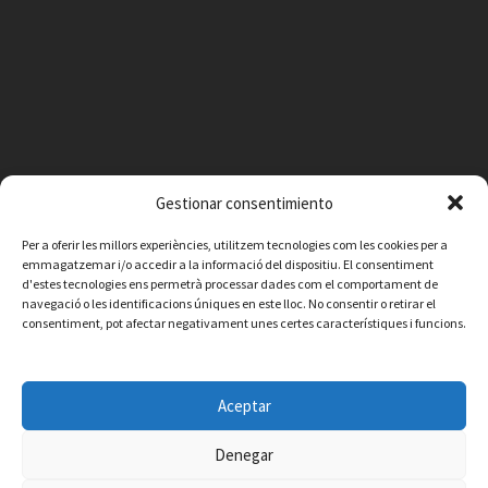
Gestionar consentimiento
Per a oferir les millors experiències, utilitzem tecnologies com les cookies per a
emmagatzemar i/o accedir a la informació del dispositiu. El consentiment
d'estes tecnologies ens permetrà processar dades com el comportament de
navegació o les identificacions úniques en este lloc. No consentir o retirar el
consentiment, pot afectar negativament unes certes característiques i funcions.
Facebook
Instagram
X
YouTube
Email
Aceptar
Contacte
Avís legal
Política de privacitat
Política de cookies
© 2026 Ajuntament de Vilafamés - Desarrollada por
CorvanIT
Denegar