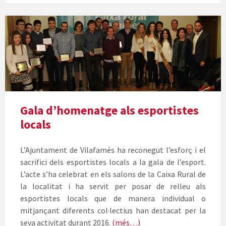
Foto
de
grup
premiats
de
la
Gala
De
Gala d’homenatge als esportistes
L'Esport
locals
2017
L’Ajuntament de Vilafamés ha reconegut l’esforç i el
sacrifici dels esportistes locals a la gala de l’esport.
L’acte s’ha celebrat en els salons de la Caixa Rural de
la localitat i ha servit per posar de relleu als
esportistes locals que de manera individual o
mitjançant diferents col·lectius han destacat per la
seva activitat durant 2016.
(més…)