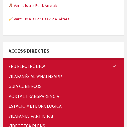
Vermuts a la Font. Arre-ak
Vermuts a la Font. Xavi de Bétera
Minicims
ACCESS DIRECTES
SEU ELECTRÒNICA
VILAFAMÉS AL WHATHSAPP
Quintà Culroja
GUIA COMERÇOS
PORTAL TRANSPARENCIA
ESTACIÓ METEORÒLOGICA
VILAFAMÉS PARTICIPA!
Cicle de Cine i Dones rurals
VIDEOTECA PLENS