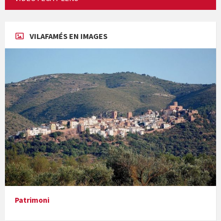
Concerts al Museu
VILAFAMÉS EN IMAGES
Concerts al Museu
Presentació del llibre &quot;La mare&quot;, d'Emma Zafon
Patrimoni