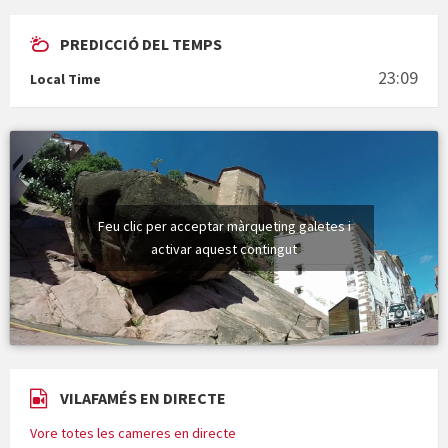
PREDICCIÓ DEL TEMPS
En Bum
23:09
Local Time
Vermuts a la Font. Hit parit
Feu clic per acceptar màrqueting galetes i
activar aquest contingut
VILAFAMÉS EN DIRECTE
Vore totes les cameres en directe