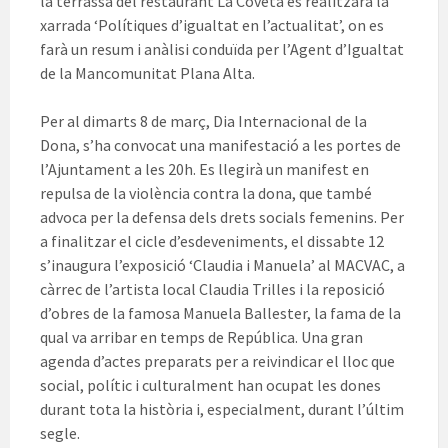
la terrassa del restaurant La Coveta es realitzarà la
xarrada ‘Polítiques d’igualtat en l’actualitat’, on es
farà un resum i anàlisi conduïda per l’Agent d’Igualtat
de la Mancomunitat Plana Alta.
Per al dimarts 8 de març, Dia Internacional de la
Dona, s’ha convocat una manifestació a les portes de
l’Ajuntament a les 20h. Es llegirà un manifest en
repulsa de la violència contra la dona, que també
advoca per la defensa dels drets socials femenins. Per
a finalitzar el cicle d’esdeveniments, el dissabte 12
s’inaugura l’exposició ‘Claudia i Manuela’ al MACVAC, a
càrrec de l’artista local Claudia Trilles i la reposició
d’obres de la famosa Manuela Ballester, la fama de la
qual va arribar en temps de República. Una gran
agenda d’actes preparats per a reivindicar el lloc que
social, polític i culturalment han ocupat les dones
durant tota la història i, especialment, durant l’últim
segle.