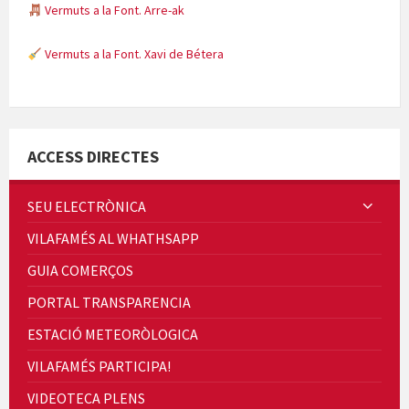
Vermuts a la Font. Arre-ak
Vermuts a la Font. Xavi de Bétera
Minicims
ACCESS DIRECTES
SEU ELECTRÒNICA
VILAFAMÉS AL WHATHSAPP
Quintà Culroja
GUIA COMERÇOS
PORTAL TRANSPARENCIA
ESTACIÓ METEORÒLOGICA
VILAFAMÉS PARTICIPA!
Cicle de Cine i Dones rurals
VIDEOTECA PLENS