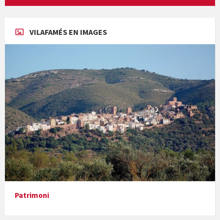
Concerts al Museu
VILAFAMÉS EN IMAGES
Concerts al Museu
Presentació del llibre &quot;La mare&quot;, d'Emma Zafon
Patrimoni