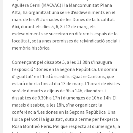
Aguilera Cerni (MACVAC) i la Mancomunitat Plana
Alta, ha organitzat una sèrie d’esdeveniments en el
marc de les VI Jornades de les Dones de la localitat.
Així, durant els dies 5, 6, 8 i 12 de març, els
esdeveniments se succeiran en diferents espais de la
localitat, sota unes premisses de reivindicació social i
memòria històrica.
Començant pel dissabte 5, a les 11.30h s’inaugura
l’exposició ‘Dones en la Segona República. Un somni
d’igualtat’ en l’històric edifici Quatre Cantons, que
estarà oberta fins al dia 13 de març. L’horari de visites
serà de dimarts a dijous de 9h a 14h, divendres i
dissabtes de 9.30h a 17h i diumenges de 10h a 14h. El
mateix dissabte, a les 18h, s’ha organitzat la
conferència ‘Les dones en la Segona República: Una
lluita pel vot i la igualtat’, duta a terme per l’experta
Rosa Monlleó Peris. Pel que respecta al diumenge 6, a