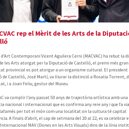
CVAC rep el Mèrit de les Arts de la Diputaci
lló
 d’Art Contemporani Vicent Aguilera Cerni (
MACVAC
) ha rebut la d
 de les Arts atorgat per la Diputació de Castelló, el premi més gran
tat provincial es pot atorgar a un organisme cultural. El president 
 de Castelló, José Martí, va lliurar la distinció a Rosalia Torrent, 
tat, i a Joan Feliu, gestor del Museu.
AC
va complir l’any passat
50
anys de trajectòria artística amb una
ia nacional i internacional que es confirma any rere any i que fa via
lafamés per tot el món com una localitat on la cultura té capital
ia. A finals d’abril, el cap de setmana del 20 al 22, es va celebrar e
 Internacional
MAV
(Dones en les Arts Visuals) dins de la línia insti