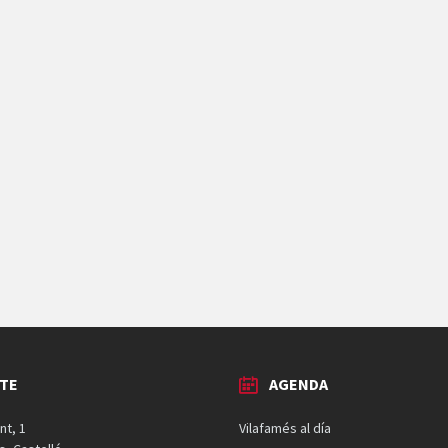
TE
AGENDA
nt, 1
Vilafamés al día