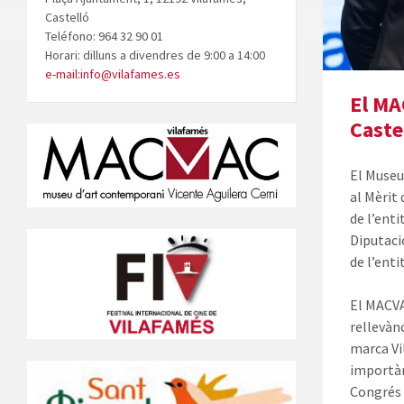
Castelló
Teléfono: 964 32 90 01
Horari: dilluns a divendres de 9:00 a 14:00
e-mail:info@vilafames.es
El MA
Caste
El Museu
al Mèrit
de l’enti
Diputació
de l’enti
El
MACV
rellevànc
marca Vi
importànc
Congrés