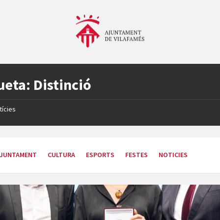
ueta:
Distinció
tícies
JUNTAMENT
CULTURA
ESPORTS
FESTES
NOTICIES