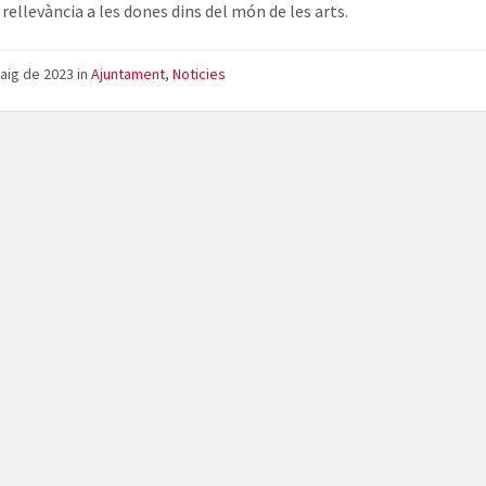
rellevància a les dones dins del món de les arts.
aig de 2023
in
Ajuntament
,
Noticies