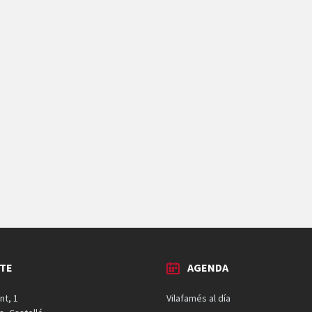
TE
AGENDA
nt, 1
Vilafamés al día