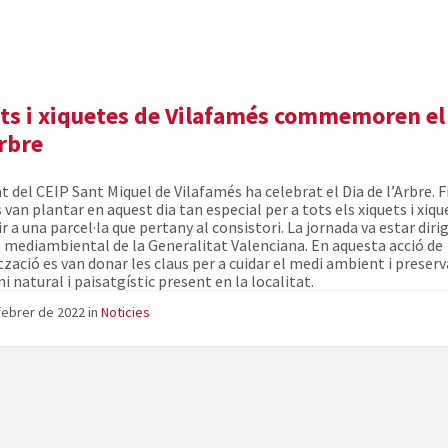
ts i xiquetes de Vilafamés commemoren el
Arbre
t del CEIP Sant Miquel de Vilafamés ha celebrat el Dia de l’Arbre. F
 van plantar en aquest dia tan especial per a tots els xiquets i xiqu
r a una parcel·la que pertany al consistori. La jornada va estar diri
 mediambiental de la Generalitat Valenciana. En aquesta acció de
tzació es van donar les claus per a cuidar el medi ambient i preserv
 natural i paisatgístic present en la localitat.
febrer de 2022
in
Noticies