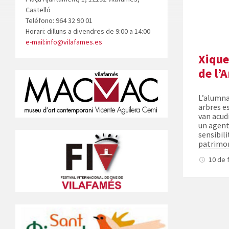
Castelló
Teléfono: 964 32 90 01
Horari: dilluns a divendres de 9:00 a 14:00
e-mail:info@vilafames.es
Xique
de l’
L’alumna
arbres es
van acudi
un agent
sensibili
patrimoni
10 de 