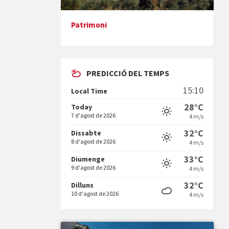
Patrimoni
Presentació del llibre &quot;La
mare&quot;, d'Emma Zafon
PREDICCIÓ DEL TEMPS
15:10
Local Time
28°C
Today
7 d'agost de 2026
4 m/s
En Bum
32°C
Dissabte
8 d'agost de 2026
4 m/s
33°C
Diumenge
9 d'agost de 2026
4 m/s
32°C
Dilluns
10 d'agost de 2026
4 m/s
Vermuts a la Font. Hit parit