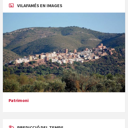
VILAFAMÉS EN IMAGES
Concerts al Museu
Presentació del llibre &quot;La mare&quot;, d'Emma Zafon
Patrimoni
PREDICCIÓ DEL TEMPS