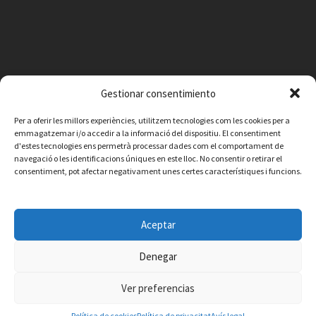
Gestionar consentimiento
Per a oferir les millors experiències, utilitzem tecnologies com les cookies per a
emmagatzemar i/o accedir a la informació del dispositiu. El consentiment
d'estes tecnologies ens permetrà processar dades com el comportament de
navegació o les identificacions úniques en este lloc. No consentir o retirar el
consentiment, pot afectar negativament unes certes característiques i funcions.
Facebook
Instagram
X
YouTube
Email
Aceptar
Contacte
Avís legal
Política de privacitat
Política de cookies
© 2026 Ajuntament de Vilafamés - Desarrollada por
CorvanIT
Denegar
Ver preferencias
Política de cookies
Política de privacitat
Avís legal