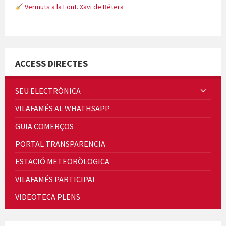
Vermuts a la Font. Xavi de Bétera
Minicims
ACCESS DIRECTES
SEU ELECTRÒNICA
VILAFAMÉS AL WHATHSAPP
Quintà Culroja
GUIA COMERÇOS
PORTAL TRANSPARENCIA
ESTACIÓ METEORÒLOGICA
VILAFAMÉS PARTICIPA!
Cicle de Cine i Dones rurals
VIDEOTECA PLENS
Concerts al Museu