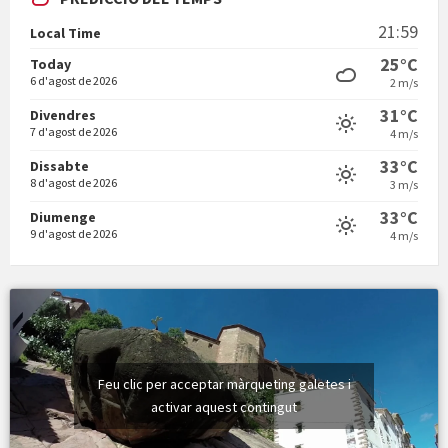
En Bum
21:59
Local Time
25°C
Today
6 d'agost de 2026
2 m/s
31°C
Divendres
7 d'agost de 2026
4 m/s
Vermuts a la Font. Hit parit
33°C
Dissabte
8 d'agost de 2026
3 m/s
33°C
Diumenge
9 d'agost de 2026
4 m/s
Feu clic per acceptar màrqueting galetes i
activar aquest contingut