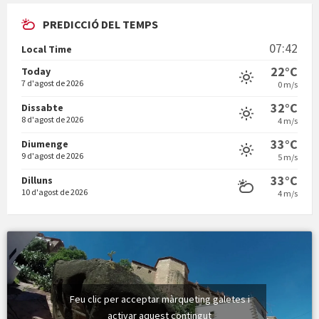
PREDICCIÓ DEL TEMPS
En Bum
07:42
Local Time
22°C
Today
7 d'agost de 2026
0 m/s
32°C
Dissabte
8 d'agost de 2026
4 m/s
Vermuts a la Font. Hit parit
33°C
Diumenge
9 d'agost de 2026
5 m/s
33°C
Dilluns
10 d'agost de 2026
4 m/s
Feu clic per acceptar màrqueting galetes i
activar aquest contingut