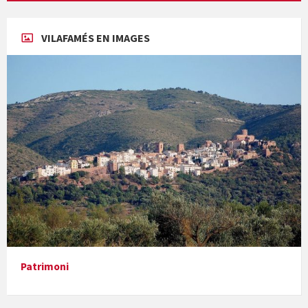
Concerts al Museu
VILAFAMÉS EN IMAGES
Concerts al Museu
Presentació del llibre &quot;La mare&quot;, d'Emma Zafon
Patrimoni