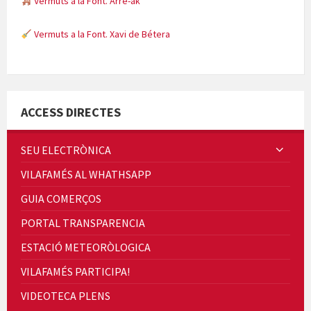
Vermuts a la Font. Arre-ak
Vermuts a la Font. Xavi de Bétera
Minicims
ACCESS DIRECTES
SEU ELECTRÒNICA
VILAFAMÉS AL WHATHSAPP
Quintà Culroja
GUIA COMERÇOS
PORTAL TRANSPARENCIA
ESTACIÓ METEORÒLOGICA
VILAFAMÉS PARTICIPA!
Cicle de Cine i Dones rurals
VIDEOTECA PLENS