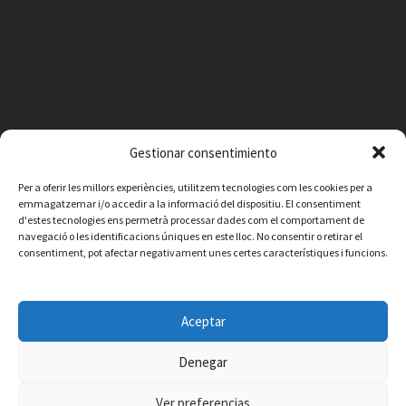
Gestionar consentimiento
Per a oferir les millors experiències, utilitzem tecnologies com les cookies per a
emmagatzemar i/o accedir a la informació del dispositiu. El consentiment
d'estes tecnologies ens permetrà processar dades com el comportament de
navegació o les identificacions úniques en este lloc. No consentir o retirar el
consentiment, pot afectar negativament unes certes característiques i funcions.
Facebook
Instagram
X
YouTube
Email
Aceptar
Contacte
Avís legal
Política de privacitat
Política de cookies
© 2026 Ajuntament de Vilafamés - Desarrollada por
CorvanIT
Denegar
Ver preferencias