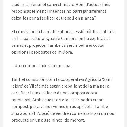
ajudem a frenar el canvi climàtic. Hem d’actuar més
responsablement i intentar no barrejar diferents
deixalles per a facilitar el treball en planta”.
El consistori ja ha realitzat una sessió pública i oberta
en l’espai cultural Quatre Cantons on ha explicat al
veïnat el projecte. També va servir per a escoltar
opinions i propostes de millora.
– Una compostadora municipal
Tant el consistori com la Cooperativa Agrícola ‘Sant
Isidre’ de Vilafamés estan treballant de la mà per a
certificar la instal·lació d’una compostadora
municipal. Amb aquest artefacte es podrà crear
compost per a veïns i veïnes en ús agrícola. També
s’ha abordat l’opció de vendre i comercialitzar un nou
producte en un altre nínxol de mercat.