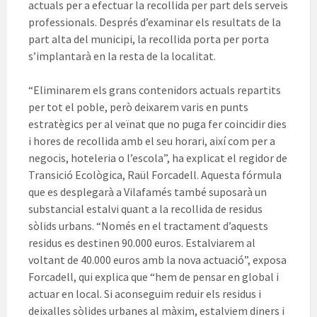
actuals per a efectuar la recollida per part dels serveis
professionals. Després d’examinar els resultats de la
part alta del municipi, la recollida porta per porta
s’implantarà en la resta de la localitat.
“Eliminarem els grans contenidors actuals repartits
per tot el poble, però deixarem varis en punts
estratègics per al veïnat que no puga fer coincidir dies
i hores de recollida amb el seu horari, així com per a
negocis, hoteleria o l’escola”, ha explicat el regidor de
Transició Ecològica, Raül Forcadell. Aquesta fórmula
que es desplegarà a Vilafamés també suposarà un
substancial estalvi quant a la recollida de residus
sòlids urbans. “Només en el tractament d’aquests
residus es destinen 90.000 euros. Estalviarem al
voltant de 40.000 euros amb la nova actuació”, exposa
Forcadell, qui explica que “hem de pensar en global i
actuar en local. Si aconseguim reduir els residus i
deixalles sòlides urbanes al màxim, estalviem diners i