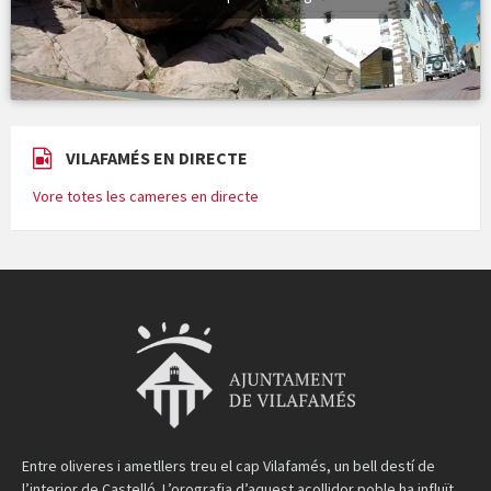
VILAFAMÉS EN DIRECTE
Vore totes les cameres en directe
Entre oliveres i ametllers treu el cap Vilafamés, un bell destí de
l’interior de Castelló. L’orografia d’aquest acollidor poble ha influït