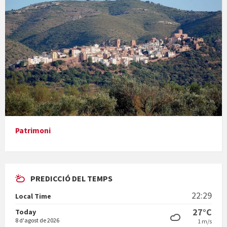
Concerts al Museu
Presentació del llibre &quot;La mare&quot;, d'Emma Zafon
Patrimoni
PREDICCIÓ DEL TEMPS
En Bum
22:29
Local Time
27°C
Today
8 d'agost de 2026
1 m/s