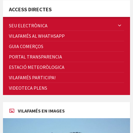
ACCESS DIRECTES
SEU ELECTRÒNICA
VILAFAMÉS AL WHATHSAPP
Quintà Culroja
GUIA COMERÇOS
PORTAL TRANSPARENCIA
ESTACIÓ METEORÒLOGICA
VILAFAMÉS PARTICIPA!
Cicle de Cine i Dones rurals
VIDEOTECA PLENS
Concerts al Museu
VILAFAMÉS EN IMAGES