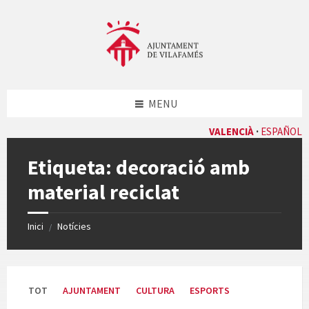
Skip
Skip
Skip
Skip
to
to
to
to
content
left
right
footer
sidebar
sidebar
MENU
VALENCIÀ
ESPAÑOL
Etiqueta:
decoració amb
material reciclat
Inici
Notícies
/
TOT
AJUNTAMENT
CULTURA
ESPORTS