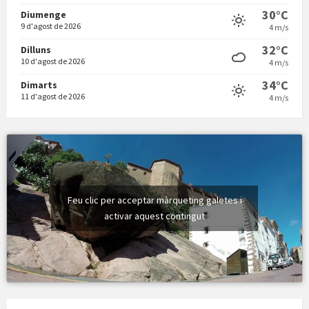
30°C
Diumenge
9 d'agost de 2026
4 m/s
Vermuts a la Font. Hit parit
32°C
Dilluns
10 d'agost de 2026
4 m/s
34°C
Dimarts
11 d'agost de 2026
4 m/s
Feu clic per acceptar màrqueting galetes i
activar aquest contingut