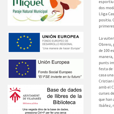
esportiu 
dos moda
Lliga Ca
positiu.
primeres 
La vuiten
Obrero, 
de 100 e
manera, 
punts im
festa de
casa una
Cristian 
amb el C
curses d
que han a
Ibáñez, 