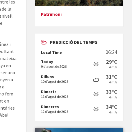
ntre les
 de la
Patrimoni
snivell
Presentació del llibre &quot;La
de
mare&quot;, d'Emma Zafon
PREDICCIÓ DEL TEMPS
áñez i
 voltant
06:24
Local Time
a mateixa
29°C
Today
nya en
9 d'agost de 2026
4 m/s
 ser una
En Bum
31°C
Dilluns
anyen a
10 d'agost de 2026
4 m/s
m a
33°C
Dimarts
 ho fem
11 d'agost de 2026
4 m/s
nt en
34°C
Dimecres
untàries
12 d'agost de 2026
4 m/s
 Abel
Vermuts a la Font. Hit parit