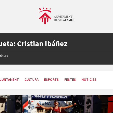
ueta:
Cristian Ibáñez
tícies
JUNTAMENT
CULTURA
ESPORTS
FESTES
NOTICIES