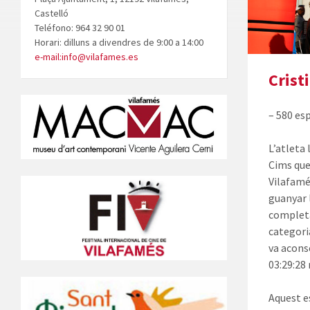
Castelló
Teléfono: 964 32 90 01
Horari: dilluns a divendres de 9:00 a 14:00
e-mail:info@vilafames.es
Crist
– 580 es
L’atleta
Cims que
Vilafamés
guanyar l
completa
categori
va aconse
03:29:28
Aquest e