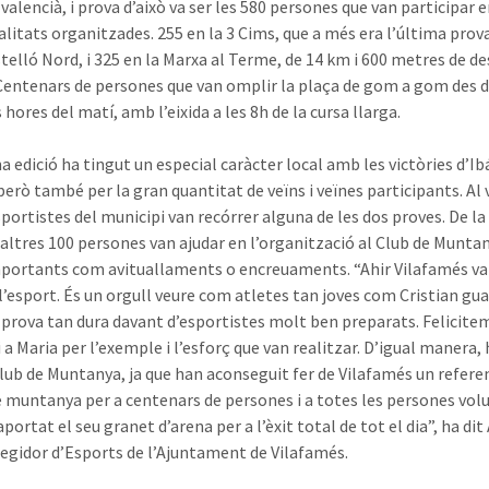
valencià, i prova d’això va ser les 580 persones que van participar e
litats organitzades. 255 en la 3 Cims, que a més era l’última prova
stelló Nord, i 325 en la Marxa al Terme, de 14 km i 600 metres de de
 Centenars de persones que van omplir la plaça de gom a gom des 
hores del matí, amb l’eixida a les 8h de la cursa llarga.
a edició ha tingut un especial caràcter local amb les victòries d’Ib
però també per la gran quantitat de veïns i veïnes participants. Al
sportistes del municipi van recórrer alguna de les dos proves. De l
altres 100 persones van ajudar en l’organització al Club de Munta
portants com avituallaments o encreuaments. “Ahir Vilafamés va
 l’esport. És un orgull veure com atletes tan joves com Cristian gu
 prova tan dura davant d’esportistes molt ben preparats. Felicite
i a Maria per l’exemple i l’esforç que van realitzar. D’igual manera,
lub de Muntanya, ja que han aconseguit fer de Vilafamés un refere
e muntanya per a centenars de persones i a totes les persones vol
portat el seu granet d’arena per a l’èxit total de tot el dia”, ha dit
regidor d’Esports de l’Ajuntament de Vilafamés.