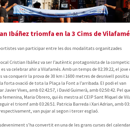
ian Ibáñez triomfa en la 3 Cims de Vilafamé
portistes van participar entre les dos modalitats organitzades
 local Cristian Ibáñez va ser l’autèntic protagonista de la competic
 es va celebrar ahir a Vilafamés. Amb un temps de 02:39:22, el jove
 va conquerir la prova de 30 km i 1600 metres de desnivell positiu i
a forta ovació de tota la Plaça la Font a l’arribada. El podi el van
r Javier Vives, amb 02:42:57, i David Guimerà, amb 02:50:42. Pel que
a femenina, Maria Obrero, qui és mestra al CEIP Sant Miquel de Vi
guir el triomf amb 03:26:51. Patricia Barreda i Xari Adrian, amb 03:
 respectivament, van pujar al segon i tercer esglaó.
sdeveniment s’ha convertit en una de les grans curses del calendar