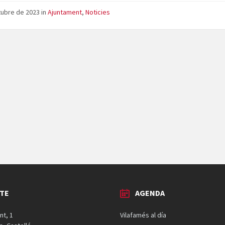
tubre de 2023
in
Ajuntament
,
Noticies
TE
AGENDA
nt, 1
Vilafamés al día