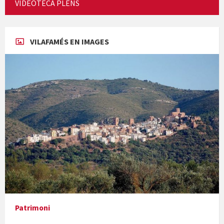
PORTAL TRANSPARENCIA
ESTACIÓ METEORÒLOGICA
VILAFAMÉS PARTICIPA!
VIDEOTECA PLENS
Concerts al Museu
VILAFAMÉS EN IMAGES
Presentació del llibre &quot;La mare&quot;, d'Emma Zafon