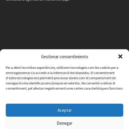
AGENDA
Vilafamés al día
Consulta la agenda de Vilafamés
aquí
Gestionar consentimiento
Per a oferir les millors experiències, utilitzem tecnologies com les cookies per a
emmagatzemar i/o accedir a la informació del dispositiu. El consentiment
d'estes tecnologies ens permetrà processar dades com el comportament de
navegació o les identificacions úniques en este lloc. No consentir o retirar el
consentiment, pot afectar negativament unes certes característiques i funcions.
Aceptar
Denegar