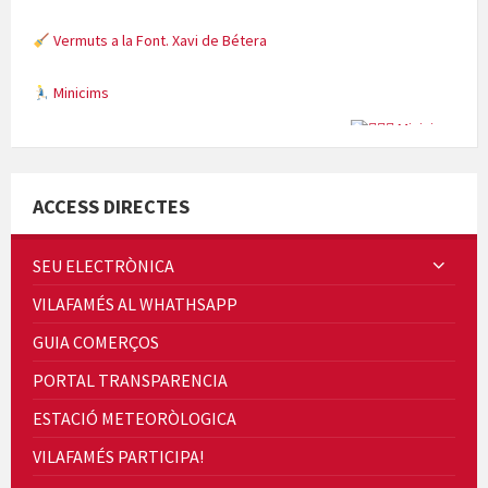
Vermuts a la Font. Xavi de Bétera
Minicims
Quintà Culroja
ACCESS DIRECTES
SEU ELECTRÒNICA
VILAFAMÉS AL WHATHSAPP
Cicle de Cine i Dones rurals
GUIA COMERÇOS
Concerts al Museu