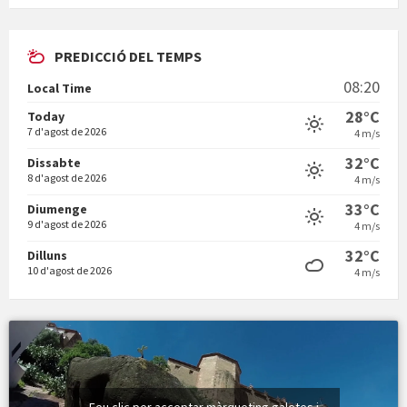
En Bum
Patrimoni
PREDICCIÓ DEL TEMPS
Vermuts a la Font. Hit parit
08:20
Local Time
Vermuts a la Font. Arre-ak
28°C
Today
7 d'agost de 2026
4 m/s
32°C
Dissabte
8 d'agost de 2026
4 m/s
33°C
Diumenge
9 d'agost de 2026
4 m/s
32°C
Dilluns
10 d'agost de 2026
4 m/s