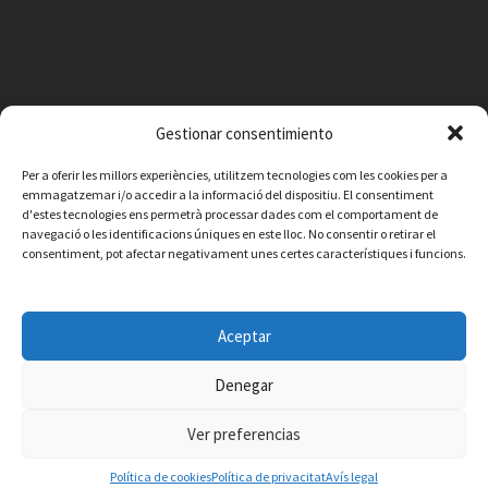
Gestionar consentimiento
Per a oferir les millors experiències, utilitzem tecnologies com les cookies per a
emmagatzemar i/o accedir a la informació del dispositiu. El consentiment
d'estes tecnologies ens permetrà processar dades com el comportament de
navegació o les identificacions úniques en este lloc. No consentir o retirar el
consentiment, pot afectar negativament unes certes característiques i funcions.
Facebook
Instagram
X
YouTube
Email
Aceptar
Contacte
Avís legal
Política de privacitat
Política de cookies
© 2026 Ajuntament de Vilafamés - Desarrollada por
CorvanIT
Denegar
Ver preferencias
Política de cookies
Política de privacitat
Avís legal