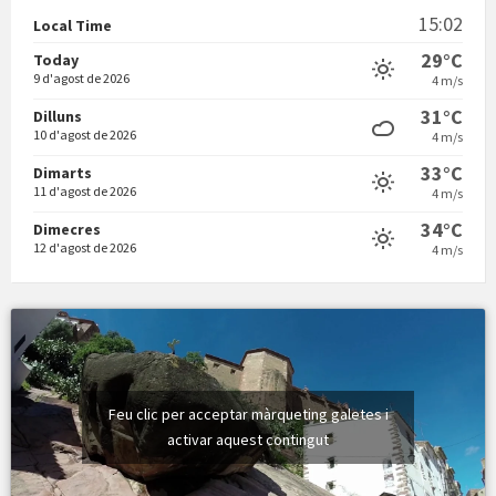
15:02
Local Time
29°C
Today
9 d'agost de 2026
4 m/s
31°C
Dilluns
10 d'agost de 2026
4 m/s
Vermuts a la Font. Hit parit
33°C
Dimarts
11 d'agost de 2026
4 m/s
34°C
Dimecres
12 d'agost de 2026
4 m/s
Feu clic per acceptar màrqueting galetes i
activar aquest contingut