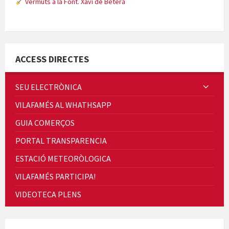
Vermuts a la Font. Xavi de Bétera
Minicims
ACCESS DIRECTES
SEU ELECTRÒNICA
VILAFAMÉS AL WHATHSAPP
Quintà Culroja
GUIA COMERÇOS
PORTAL TRANSPARENCIA
ESTACIÓ METEORÒLOGICA
VILAFAMÉS PARTICIPA!
Cicle de Cine i Dones rurals
VIDEOTECA PLENS
Concerts al Museu