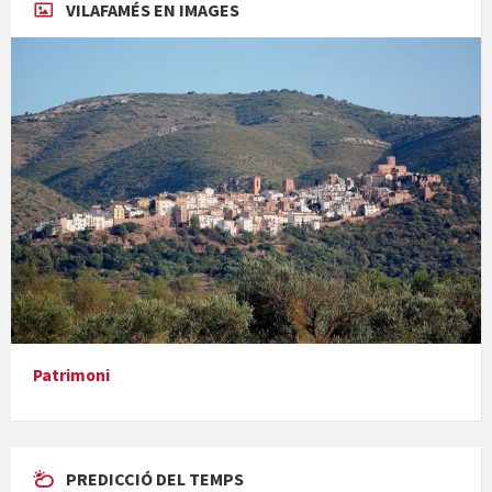
VILAFAMÉS EN IMAGES
Concerts al Museu
Presentació del llibre &quot;La mare&quot;, d'Emma Zafon
Patrimoni
PREDICCIÓ DEL TEMPS
En Bum