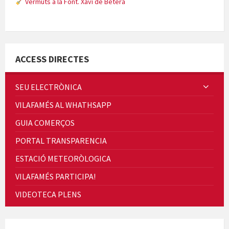
Vermuts a la Font. Xavi de Bétera
Minicims
ACCESS DIRECTES
SEU ELECTRÒNICA
VILAFAMÉS AL WHATHSAPP
Quintà Culroja
GUIA COMERÇOS
PORTAL TRANSPARENCIA
ESTACIÓ METEORÒLOGICA
VILAFAMÉS PARTICIPA!
Cicle de Cine i Dones rurals
VIDEOTECA PLENS
Concerts al Museu