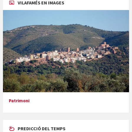
VILAFAMÉS EN IMAGES
Concerts al Museu
Presentació del llibre &quot;La mare&quot;, d'Emma Zafon
Patrimoni
PREDICCIÓ DEL TEMPS
En Bum