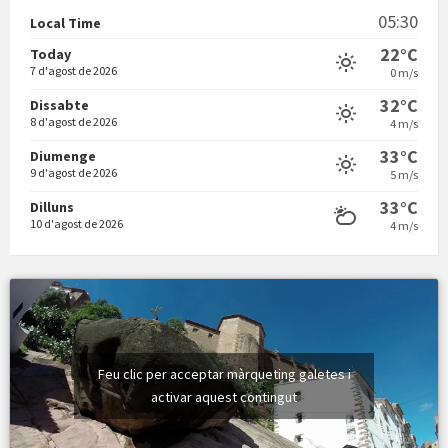
05:30
Local Time
22°C
Today
7 d'agost de 2026
0 m/s
32°C
Dissabte
8 d'agost de 2026
4 m/s
Vermuts a la Font. Hit parit
33°C
Diumenge
9 d'agost de 2026
5 m/s
33°C
Dilluns
10 d'agost de 2026
4 m/s
Feu clic per acceptar màrqueting galetes i
activar aquest contingut