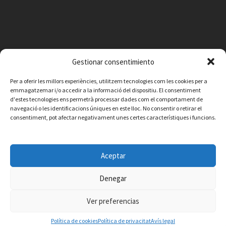
Gestionar consentimiento
Per a oferir les millors experiències, utilitzem tecnologies com les cookies per a
emmagatzemar i/o accedir a la informació del dispositiu. El consentiment
d'estes tecnologies ens permetrà processar dades com el comportament de
navegació o les identificacions úniques en este lloc. No consentir o retirar el
consentiment, pot afectar negativament unes certes característiques i funcions.
Facebook
Instagram
X
YouTube
Email
Aceptar
Contacte
Avís legal
Política de privacitat
Política de cookies
© 2026 Ajuntament de Vilafamés - Desarrollada por
CorvanIT
Denegar
Ver preferencias
Política de cookies
Política de privacitat
Avís legal