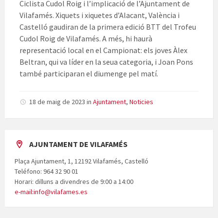
Ciclista Cudol Roig i l’implicació de l’Ajuntament de
Vilafamés. Xiquets i xiquetes d’Alacant, València i
Castelló gaudiran de la primera edició BTT del Trofeu
Cudol Roig de Vilafamés. A més, hi haurà
representació local en el Campionat: els joves Àlex
Beltran, qui va líder en la seua categoria, i Joan Pons
també participaran el diumenge pel matí.
18 de maig de 2023
in
Ajuntament
,
Noticies
AJUNTAMENT DE VILAFAMÉS
Plaça Ajuntament, 1, 12192 Vilafamés, Castelló
Teléfono: 964 32 90 01
Horari: dilluns a divendres de 9:00 a 14:00
e-mail:info@vilafames.es