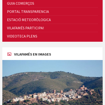
GUIA COMERÇOS
PORTAL TRANSPARENCIA
ESTACIÓ METEORÒLOGICA
VILAFAMÉS PARTICIPA!
Cicle de Cine i Dones rurals
VIDEOTECA PLENS
Concerts al Museu
VILAFAMÉS EN IMAGES
Concerts al Museu