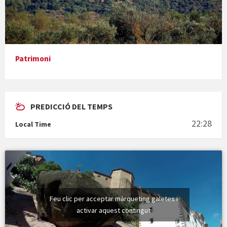
Presentació del llibre &quot;La mare&quot;, d'Emma Zafon
Patrimoni
PREDICCIÓ DEL TEMPS
En Bum
22:28
Local Time
Vermuts a la Font. Hit parit
Feu clic per acceptar màrqueting galetes i
activar aquest contingut