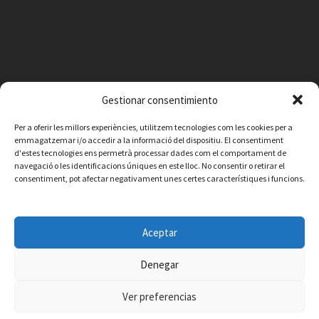
Gestionar consentimiento
Per a oferir les millors experiències, utilitzem tecnologies com les cookies per a
emmagatzemar i/o accedir a la informació del dispositiu. El consentiment
d'estes tecnologies ens permetrà processar dades com el comportament de
navegació o les identificacions úniques en este lloc. No consentir o retirar el
consentiment, pot afectar negativament unes certes característiques i funcions.
Facebook
Instagram
X
YouTube
Email
Aceptar
Contacte
Avís legal
Política de privacitat
Política de cookies
© 2026 Ajuntament de Vilafamés - Desarrollada por
CorvanIT
Denegar
Ver preferencias