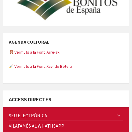
AGENDA CULTURAL
Vermuts a la Font. Arre-ak
Vermuts a la Font. Xavi de Bétera
Minicims
ACCESS DIRECTES
SEU ELECTRÒNICA
VILAFAMÉS AL WHATHSAPP
Quintà Culroja