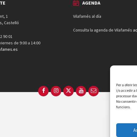
TE
AGENDA
nt, 1
Vilafamés al día
s, Castelló
Consulta la agenda de Vilafamés
aq
2 90 01
 viernes de 9:00 a 14:00
afames.es
Per a oferir 
Facebook
Instagram
X
YouTube
Email
i/o accedir a
processar dad
No consentir 
funcions.
A