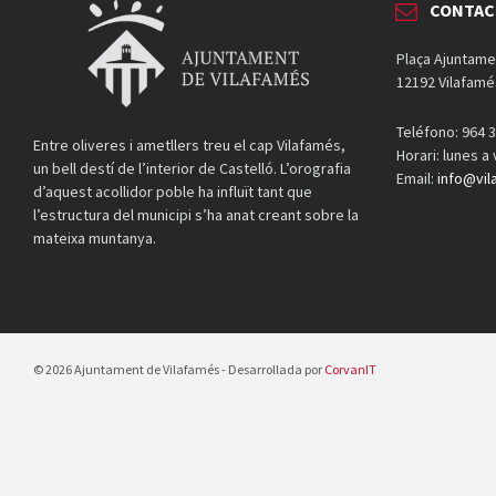
CONTAC
Plaça Ajuntame
12192 Vilafamé
Teléfono: 964 3
Entre oliveres i ametllers treu el cap Vilafamés,
Horari: lunes a
un bell destí de l’interior de Castelló. L’orografia
Email:
info@vil
d’aquest acollidor poble ha influït tant que
l’estructura del municipi s’ha anat creant sobre la
mateixa muntanya.
© 2026 Ajuntament de Vilafamés - Desarrollada por
CorvanIT