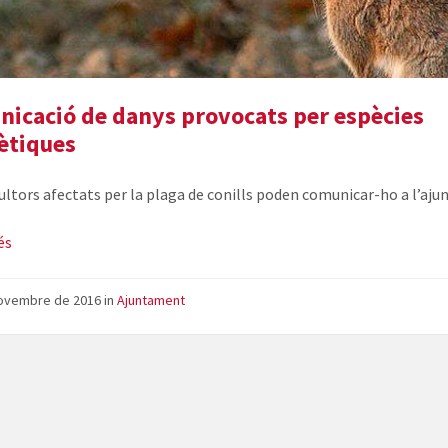
icació de danys provocats per espècies
ètiques
cultors afectats per la plaga de conills poden comunicar-ho a l’aj
és
novembre de 2016
in
Ajuntament