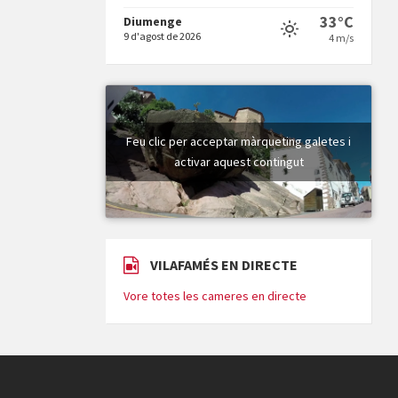
33°C
Diumenge
9 d'agost de 2026
4 m/s
Vigília pasqual
Feu clic per acceptar màrqueting galetes i
activar aquest contingut
Minicims
VILAFAMÉS EN DIRECTE
Vore totes les cameres en directe