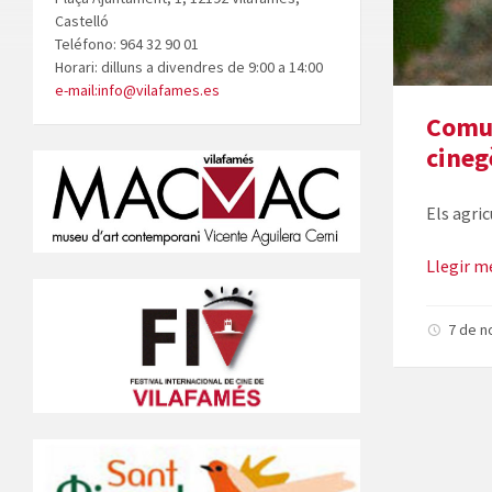
Castelló
Teléfono: 964 32 90 01
Horari: dilluns a divendres de 9:00 a 14:00
e-mail:info@vilafames.es
Comun
cineg
Els agri
Llegir m
7 de 