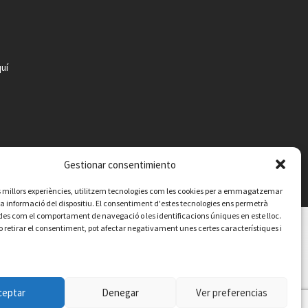
uí
Gestionar consentimiento
les millors experiències, utilitzem tecnologies com les cookies per a emmagatzemar
 la informació del dispositiu. El consentiment d'estes tecnologies ens permetrà
es com el comportament de navegació o les identificacions úniques en este lloc.
o retirar el consentiment, pot afectar negativament unes certes característiques i
Contacte
Avís legal
Política de privacitat
Política de cookies
ceptar
Denegar
Ver preferencias