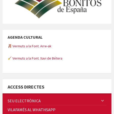
AGENDA CULTURAL
Vermuts a la Font. Arre-ak
Vermuts a la Font. Xavi de Bétera
Minicims
ACCESS DIRECTES
SEU ELECTRÒNICA
VILAFAMÉS AL WHATHSAPP
Quintà Culroja