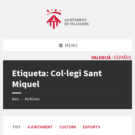
Skip
Skip
Skip
Skip
to
to
to
to
content
left
right
footer
sidebar
sidebar
MENU
VALENCIÀ
ESPAÑOL
Etiqueta:
Col·legi Sant
Miquel
Inici
Notícies
/
TOT
AJUNTAMENT
CULTURA
ESPORTS