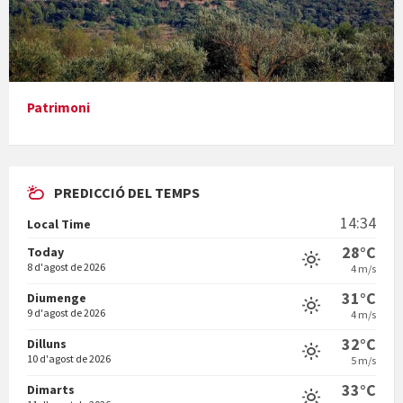
Presentació del llibre &quot;La mare&quot;, d'Emma Zafon
Patrimoni
PREDICCIÓ DEL TEMPS
En Bum
14:34
Local Time
28°C
Today
8 d'agost de 2026
4 m/s
31°C
Diumenge
9 d'agost de 2026
4 m/s
Vermuts a la Font. Hit parit
32°C
Dilluns
10 d'agost de 2026
5 m/s
33°C
Dimarts