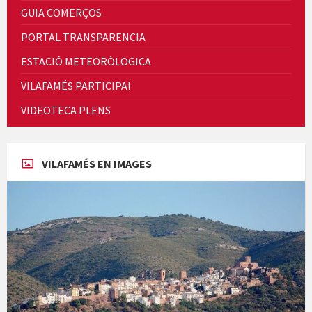
GUIA COMERÇOS
PORTAL TRANSPARENCIA
ESTACIÓ METEORÒLOGICA
VILAFAMÉS PARTICIPA!
Cicle de Cine i Dones rurals
VIDEOTECA PLENS
Concerts al Museu
VILAFAMÉS EN IMAGES
Concerts al Museu