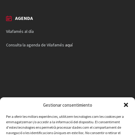
AGENDA
Vilafamés al día
Consulta la agenda de Vilafamés
aquí
Gestionar consentimiento
Per a oferir les millors experiències, utilitzem tecnologies com les cookies per a
emmagatzemar i/o accedir a la informació del dispositiu. El consentiment
d'estes tecnologies ens permetrà processar dades com el comportament de
navegació o les identificacions úniques en este lloc. No consentir o retirar el