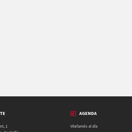
TE
AGENDA
nt, 1
Vilafamés al día