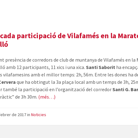
Marató
cada participació de Vilafamés en la Marat
lló
t presència de corredors de club de muntanya de Vilafamés en la
ló amb 12 participants, 11 xics i una xica.
Santi Saborit
ha encapça
els vilafamesins amb el millor temps: 2h, 56m. Entre les dones ha 
Cervera
que ha obtingut la 3a plaça local amb un temps de 3h, 25m
 també la participació en l’organització del corredor
Santi G. Ba
ràctic” de 3h 30m.
(més…)
febrer de 2017
in
Noticies