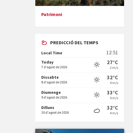
Patrimoni
Presentació del llibre &quot;La
mare&quot;, d'Emma Zafon
PREDICCIÓ DEL TEMPS
12:51
Local Time
27°C
Today
7 d'agost de 2026
2 m/s
En Bum
32°C
Dissabte
8 d'agost de 2026
4 m/s
33°C
Diumenge
9 d'agost de 2026
4 m/s
32°C
Dilluns
10 d'agost de 2026
4 m/s
Vermuts a la Font. Hit parit