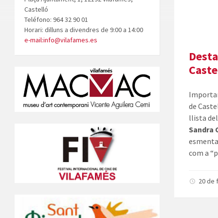
Castelló
Teléfono: 964 32 90 01
Horari: dilluns a divendres de 9:00 a 14:00
e-mail:info@vilafames.es
Desta
Caste
Importan
de Castel
llista d
Sandra 
esmentar
com a “p
20 de 