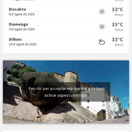
32°C
Dissabte
8 d'agost de 2026
4 m/s
33°C
Diumenge
9 d'agost de 2026
5 m/s
33°C
Dilluns
10 d'agost de 2026
4 m/s
Feu clic per acceptar màrqueting galetes i
activar aquest contingut