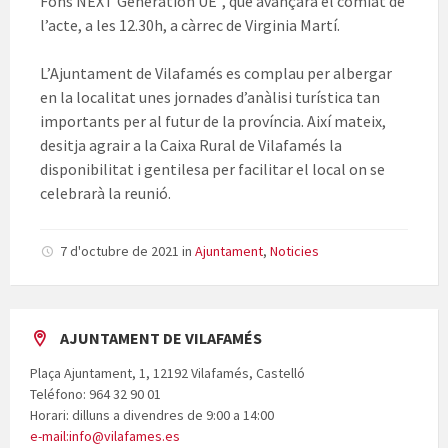
Fons NEXT Generation UE”, que avançarà el comiat de
l’acte, a les 12.30h, a càrrec de Virginia Martí.
L’Ajuntament de Vilafamés es complau per albergar
en la localitat unes jornades d’anàlisi turística tan
importants per al futur de la província. Així mateix,
desitja agrair a la Caixa Rural de Vilafamés la
disponibilitat i gentilesa per facilitar el local on se
celebrarà la reunió.
7 d'octubre de 2021
in
Ajuntament
,
Noticies
AJUNTAMENT DE VILAFAMÉS
Plaça Ajuntament, 1, 12192 Vilafamés, Castelló
Teléfono: 964 32 90 01
Horari: dilluns a divendres de 9:00 a 14:00
e-mail:info@vilafames.es