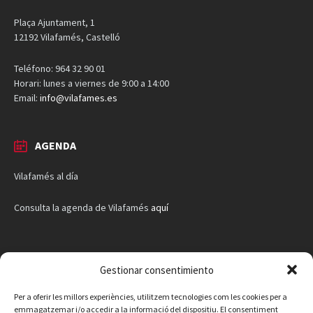
Plaça Ajuntament, 1
12192 Vilafamés, Castelló
Teléfono: 964 32 90 01
Horari: lunes a viernes de 9:00 a 14:00
Email:
info@vilafames.es
AGENDA
Vilafamés al día
Consulta la agenda de Vilafamés
aquí
Gestionar consentimiento
Per a oferir les millors experiències, utilitzem tecnologies com les cookies per a
emmagatzemar i/o accedir a la informació del dispositiu. El consentiment