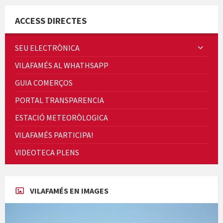
ACCESS DIRECTES
SEU ELECTRÒNICA
VILAFAMÉS AL WHATHSAPP
Cicle de Cine i Dones rurals
GUIA COMERÇOS
Concerts al Museu
PORTAL TRANSPARENCIA
ESTACIÓ METEORÒLOGICA
VILAFAMÉS PARTICIPA!
VIDEOTECA PLENS
Concerts al Museu
VILAFAMÉS EN IMAGES