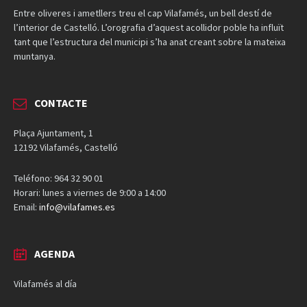
Entre oliveres i ametllers treu el cap Vilafamés, un bell destí de
l’interior de Castelló. L’orografia d’aquest acollidor poble ha influït
tant que l’estructura del municipi s’ha anat creant sobre la mateixa
muntanya.
CONTACTE
Plaça Ajuntament, 1
12192 Vilafamés, Castelló
Teléfono: 964 32 90 01
Horari: lunes a viernes de 9:00 a 14:00
Email:
info@vilafames.es
AGENDA
Vilafamés al día