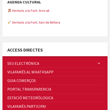
AGENDA CULTURAL
Vermuts a la Font. Arre-ak
Vermuts a la Font. Xavi de Bétera
Minicims
ACCESS DIRECTES
SEU ELECTRÒNICA
VILAFAMÉS AL WHATHSAPP
Quintà Culroja
GUIA COMERÇOS
PORTAL TRANSPARENCIA
ESTACIÓ METEORÒLOGICA
VILAFAMÉS PARTICIPA!