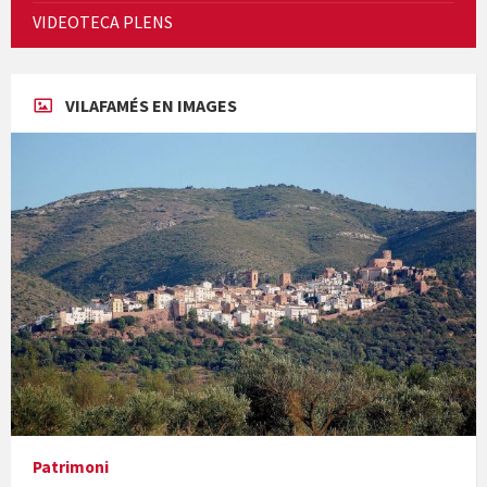
Cicle de Cine i Dones rurals
VIDEOTECA PLENS
Concerts al Museu
VILAFAMÉS EN IMAGES
Concerts al Museu
Presentació del llibre &quot;La mare&quot;, d'Emma Zafon
Patrimoni