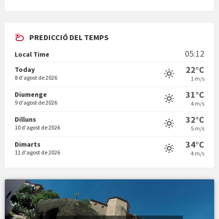
PREDICCIÓ DEL TEMPS
En Bum
05:12
Local Time
22°C
Today
8 d'agost de 2026
1 m/s
31°C
Diumenge
9 d'agost de 2026
4 m/s
Vermuts a la Font. Hit parit
32°C
Dilluns
10 d'agost de 2026
5 m/s
34°C
Dimarts
11 d'agost de 2026
4 m/s