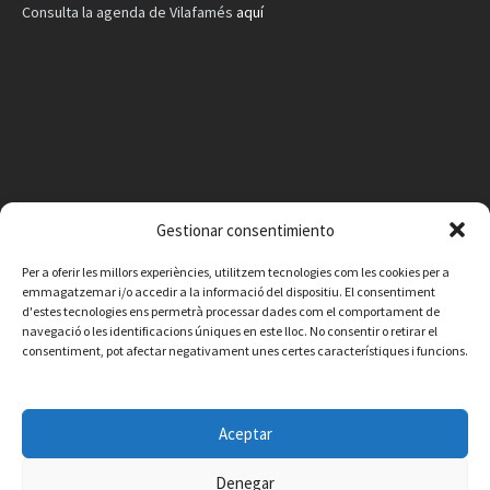
Consulta la agenda de Vilafamés
aquí
Gestionar consentimiento
Per a oferir les millors experiències, utilitzem tecnologies com les cookies per a
emmagatzemar i/o accedir a la informació del dispositiu. El consentiment
d'estes tecnologies ens permetrà processar dades com el comportament de
navegació o les identificacions úniques en este lloc. No consentir o retirar el
consentiment, pot afectar negativament unes certes característiques i funcions.
Facebook
Instagram
X
YouTube
Email
Aceptar
Contacte
Avís legal
Política de privacitat
Política de cookies
© 2026 Ajuntament de Vilafamés - Desarrollada por
CorvanIT
Denegar