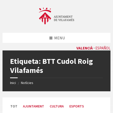
Skip
Skip
Skip
Skip
to
to
to
to
content
left
right
footer
sidebar
sidebar
MENU
VALENCIÀ
ESPAÑOL
Etiqueta:
BTT Cudol Roig
Vilafamés
Inici
Notícies
/
TOT
AJUNTAMENT
CULTURA
ESPORTS