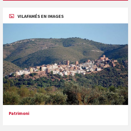
Concerts al Museu
VILAFAMÉS EN IMAGES
Concerts al Museu
Presentació del llibre &quot;La mare&quot;, d'Emma Zafon
Patrimoni