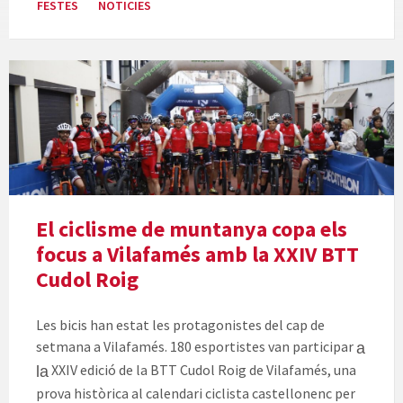
FESTES
NOTICIES
Eixida
de
la
BTT
Cudol
Roig
Vilafamés
El ciclisme de muntanya copa els
focus a Vilafamés amb la XXIV BTT
Cudol Roig
Les bicis han estat les protagonistes del cap de
setmana a Vilafamés. 180 esportistes van participar
a
XXIV edició de la
BTT
Cudol Roig de Vilafamés, una
la
prova històrica al calendari ciclista castellonenc per