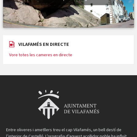
VILAFAMÉS EN DIRECTE
Vore totes les cameres en directe
Entre oliveres i ametllers treu el cap Vilafamés, un bell destí de
l’interior de Castelló. L’orografia d’aquest acollidor poble ha influït