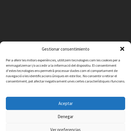
Gestionar consentimiento
Per a oferir les millors experiències, utilitzem tecnologies com les cookies per a
emmagatzemar i/o accedir a la informació del dispositiu. El consentiment
d'estes tecnologies ens permetrà processar dades com el comportament de
navegació o les identificacions úniques en este lloc. No consentir o retirar el
consentiment, pot afectar negativament unes certes característiques i funcions.
Facebook
Instagram
X
YouTube
Email
Aceptar
Contacte
Avís legal
Política de privacitat
Política de cookies
© 2026 Ajuntament de Vilafamés - Desarrollada por
CorvanIT
Denegar
Ver preferencias