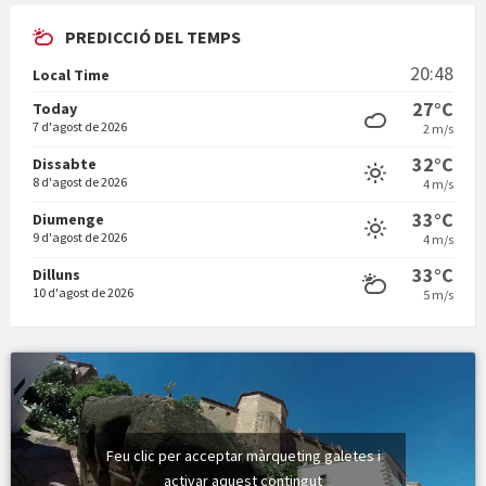
PREDICCIÓ DEL TEMPS
En Bum
20:48
Local Time
27°C
Today
7 d'agost de 2026
2 m/s
32°C
Dissabte
8 d'agost de 2026
4 m/s
Vermuts a la Font. Hit parit
33°C
Diumenge
9 d'agost de 2026
4 m/s
33°C
Dilluns
10 d'agost de 2026
5 m/s
Feu clic per acceptar màrqueting galetes i
activar aquest contingut