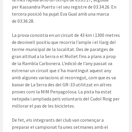
per
Kassandra
Puerto i el seu registre de 03.34.26. En
tercera posició ha pujat Eva Gual amb una marca
de
03:36:28
.
La prova consistia en un circuit de 43 km i 1300 metres
de desnivell positiu que recorria l’ample i el llarg del
terme municipal de la localitat. Des de paratges de
gran altitud a la Serra o el Mollet fins a plans a prop
de la Rambla Carbonera. L’edició de l’any passat va
estrenar un circuit que s’ha mantingut aquest any
amb algunes variacions al recorregut, com que es va
baixar de La Serra des del
GR
-33 utilitzat en altres
proves com la MIM Penyagolosa. La pista ha estat
netejada i ampliada pels voluntaris del Cudol Roig per
millorar el pas de les bicicletes.
De fet, els integrants del club van començar a
preparar el campionat fa unes setmanes amb el