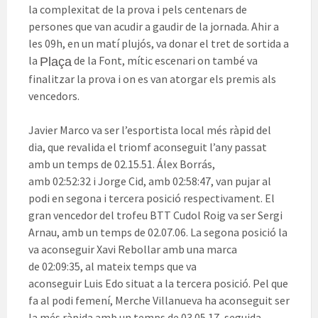
la complexitat de la prova i pels centenars de
persones que van acudir a gaudir de la jornada. Ahir a
les
09h
, en un matí plujós, va donar el tret de sortida a
la
de la Font, mític escenari on també va
Plaça
finalitzar la prova i on es van atorgar els premis als
vencedors.
Javier
Marco va ser l’esportista local més ràpid del
dia, que revalida el triomf aconseguit l’any passat
amb un temps de 02.15.51.
Álex
Borrás
,
amb
02:52:32
i
Jorge
Cid, amb
02:58:47
, van pujar al
podi en segona i tercera posició respectivament. El
gran vencedor del trofeu
BTT
Cudol Roig va ser Sergi
Arnau, amb un temps de 02.07.06. La segona posició la
va aconseguir Xavi Rebollar amb una marca
de
02:09:35
, al mateix temps que va
aconseguir
Luis
Edo
situat a la tercera posició. Pel que
fa al podi femení,
Merche
Villanueva
ha aconseguit ser
la més ràpida amb un temps de 03.05.17, seguida