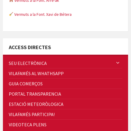
Vermuts a la Font. Arre-ak
Vermuts a la Font. Xavi de Bétera
Minicims
ACCESS DIRECTES
SEU ELECTRÒNICA
VILAFAMÉS AL WHATHSAPP
Quintà Culroja
GUIA COMERÇOS
PORTAL TRANSPARENCIA
ESTACIÓ METEORÒLOGICA
VILAFAMÉS PARTICIPA!
Cicle de Cine i Dones rurals
VIDEOTECA PLENS