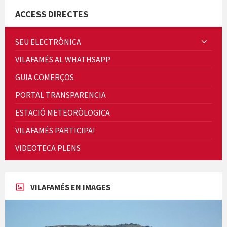
ACCESS DIRECTES
SEU ELECTRÒNICA
Quintà Culroja
VILAFAMÉS AL WHATHSAPP
GUIA COMERÇOS
PORTAL TRANSPARENCIA
ESTACIÓ METEORÒLOGICA
VILAFAMÉS PARTICIPA!
Cicle de Cine i Dones rurals
VIDEOTECA PLENS
Concerts al Museu
VILAFAMÉS EN IMAGES