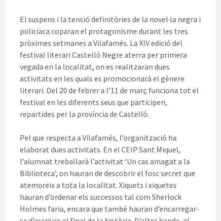
El suspens i la tensió definitòries de la novel·la negra i
policíaca coparan el protagonisme durant les tres
pròximes setmanes a Vilafamés. La XIV edició del
festival literari Castelló Negre aterra per primera
vegada en la localitat, on es realitzaran dues
activitats en les quals es promocionarà el gènere
literari. Del 20 de febrer a l’11 de març funciona tot el
festival en les diferents seus que participen,
repartides per la província de Castelló.
Pel que respecta a Vilafamés, l’organització ha
elaborat dues activitats. En el CEIP Sant Miquel,
l’alumnat treballarà l’activitat ‘Un cas amagat a la
Biblioteca’, on hauran de descobrir el fosc secret que
atemoreix a tota la localitat. Xiquets i xiquetes
hauran d’ordenar els successos tal com Sherlock
Holmes faria, encara que també hauran d’encarregar-
se d’escriure el final de la història. D’altra banda, el