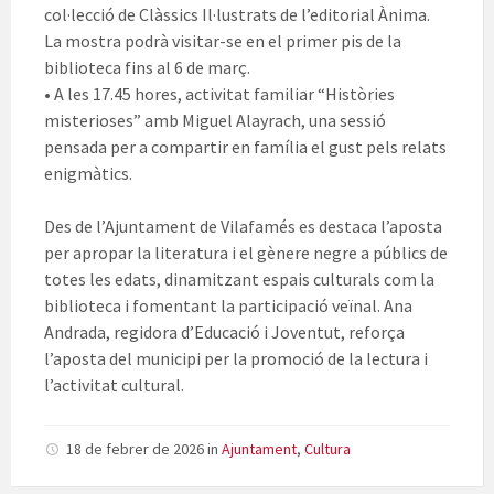
col·lecció de Clàssics Il·lustrats de l’editorial Ànima.
La mostra podrà visitar-se en el primer pis de la
biblioteca fins al 6 de març.
• A les 17.45 hores, activitat familiar “Històries
misterioses” amb Miguel Alayrach, una sessió
pensada per a compartir en família el gust pels relats
enigmàtics.
Des de l’Ajuntament de Vilafamés es destaca l’aposta
per apropar la literatura i el gènere negre a públics de
totes les edats, dinamitzant espais culturals com la
biblioteca i fomentant la participació veïnal. Ana
Andrada, regidora d’Educació i Joventut, reforça
l’aposta del municipi per la promoció de la lectura i
l’activitat cultural.
18 de febrer de 2026
in
Ajuntament
,
Cultura