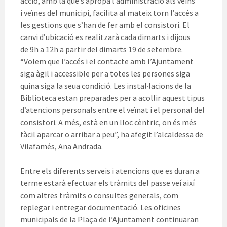
acció, amb la que s’apropa l’administració als veïns
i veïnes del municipi, facilita al mateix torn l’accés a
les gestions que s’han de fer amb el consistori. El
canvi d’ubicació es realitzarà cada dimarts i dijous
de
9h
a
12h
a partir del dimarts 19 de setembre.
“Volem que l’accés i el contacte amb l’Ajuntament
siga àgil i accessible per a totes les persones siga
quina siga la seua condició. Les instal·lacions de la
Biblioteca estan preparades per a acollir aquest tipus
d’atencions personals entre el veïnat i el personal del
consistori. A més, està en un lloc cèntric, on és més
fàcil aparcar o arribar a peu”, ha afegit l’alcaldessa de
Vilafamés,
Ana
Andrada
.
Entre els diferents serveis i atencions que es duran a
terme estarà
efectuar
els tràmits del
passe
veí així
com altres tràmits o consultes generals, com
replegar i entregar documentació. Les oficines
municipals de la
Plaça
de l’Ajuntament continuaran