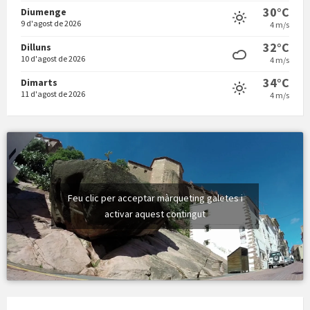
30°C
Diumenge
9 d'agost de 2026
4 m/s
Vermuts a la Font. Hit parit
32°C
Dilluns
10 d'agost de 2026
4 m/s
34°C
Dimarts
11 d'agost de 2026
4 m/s
Feu clic per acceptar màrqueting galetes i
activar aquest contingut