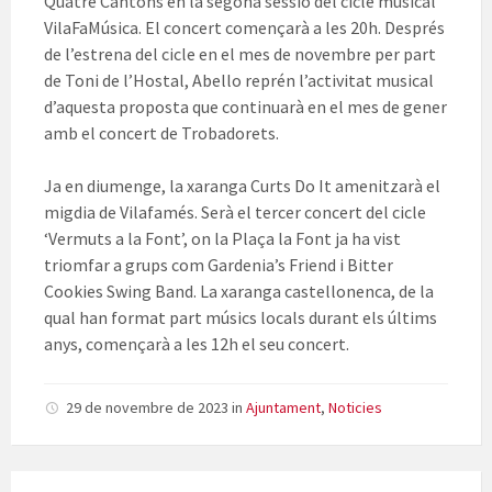
Quatre Cantons en la segona sessió del cicle musical
VilaFaMúsica. El concert començarà a les 20h. Després
de l’estrena del cicle en el mes de novembre per part
de Toni de l’Hostal, Abello reprén l’activitat musical
d’aquesta proposta que continuarà en el mes de gener
amb el concert de Trobadorets.
Ja en diumenge, la xaranga Curts Do It amenitzarà el
migdia de Vilafamés. Serà el tercer concert del cicle
‘Vermuts a la Font’, on la Plaça la Font ja ha vist
triomfar a grups com Gardenia’s Friend i Bitter
Cookies Swing Band. La xaranga castellonenca, de la
qual han format part músics locals durant els últims
anys, començarà a les 12h el seu concert.
29 de novembre de 2023
in
Ajuntament
,
Noticies