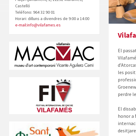
Castelló
Teléfono: 964 32 90 01
Horari: dilluns a divendres de 9:00 a 14:00
e-mail:info@vilafames.es
Vilaf
El passa
Vilafamé
d’Atorca
les posit
professi
Groenewe
perdre l
El dissa
honor a 
internac
desitjar