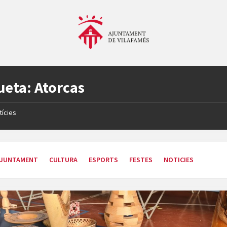
ueta:
Atorcas
tícies
JUNTAMENT
CULTURA
ESPORTS
FESTES
NOTICIES