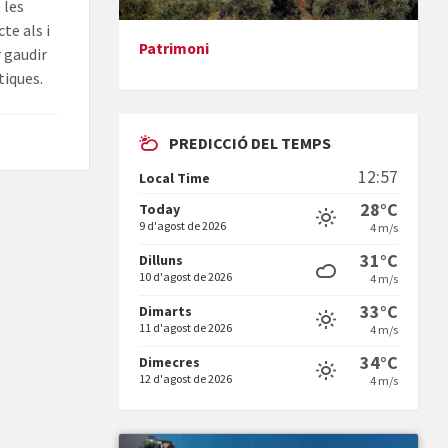
 les
te als i
Patrimoni
r gaudir
Presentació del llibre &quot;La
tiques.
mare&quot;, d'Emma Zafon
PREDICCIÓ DEL TEMPS
12:57
Local Time
28°C
Today
9 d'agost de 2026
4 m/s
En Bum
31°C
Dilluns
10 d'agost de 2026
4 m/s
33°C
Dimarts
11 d'agost de 2026
4 m/s
34°C
Dimecres
12 d'agost de 2026
4 m/s
Vermuts a la Font. Hit parit