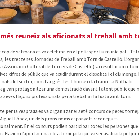
amés reuneix als aficionats al treball amb 
t cap de setmana es va celebrar, en el poliesportiu municipal L’Est
s, les tretzenes Jornades de Treball amb Torn de Castelló. L’orga
s (Associació Cultural de Torners de Castelló) va resultar un rotund
ives xifres de públic que va acudir durant el dissabte i el diumenge.
onals del sector, com l’anglés Les Thorne o la francesa Nathalie
g van protagonitzar una demostració davant l’atent públic que n
es seves lliçons professionals per a treballar la fusta amb torn.
bte per la vesprada es va organitzar el setè concurs de peces torne
Miguel López, un dels grans noms espanyols reconeguts
ionalment. En el concurs podien participar totes les persones que
en. Havien d’aportar una obra tornejada que va ser avaluada pel jura