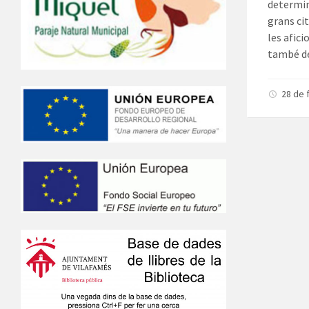
determin
grans cit
les afici
també de
28 de 