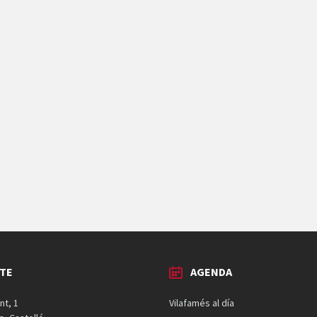
TE
AGENDA
nt, 1
Vilafamés al día