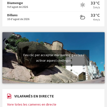
Vermuts a la Font. Hit parit
33°C
Diumenge
9 d'agost de 2026
5 m/s
33°C
Dilluns
10 d'agost de 2026
4 m/s
Feu clic per acceptar màrqueting galetes i
activar aquest contingut
VILAFAMÉS EN DIRECTE
Vore totes les cameres en directe