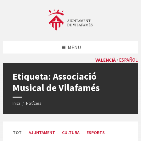
Skip
Skip
Skip
Skip
to
to
to
to
content
left
right
footer
sidebar
sidebar
MENU
VALENCIÀ
ESPAÑOL
Etiqueta:
Associació
Musical de Vilafamés
Inici
Notícies
/
TOT
AJUNTAMENT
CULTURA
ESPORTS