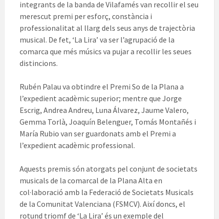
integrants de la banda de Vilafamés van recollir el seu
merescut premi per esforç, constància i
professionalitat al llarg dels seus anys de trajectòria
musical. De fet, ‘La Lira’ va ser l’agrupació de la
comarca que més músics va pujar a recollir les seues
distincions.
Rubén Palau va obtindre el Premi So de la Plana a
l’expedient acadèmic superior; mentre que Jorge
Escrig, Andrea Andreu, Luna Álvarez, Jaume Valero,
Gemma Torlà, Joaquín Belenguer, Tomás Montañés i
María Rubio van ser guardonats amb el Premi a
l’expedient acadèmic professional.
Aquests premis són atorgats pel conjunt de societats
musicals de la comarcal de la Plana Alta en
col·laboració amb la Federació de Societats Musicals
de la Comunitat Valenciana (FSMCV). Així doncs, el
rotund triomf de ‘La Lira’ és un exemple del