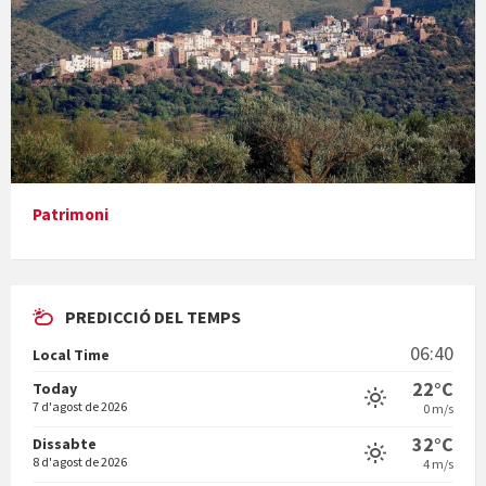
Presentació del llibre &quot;La mare&quot;, d'Emma Zafon
Patrimoni
PREDICCIÓ DEL TEMPS
En Bum
06:40
Local Time
22°C
Today
7 d'agost de 2026
0 m/s
32°C
Dissabte
8 d'agost de 2026
4 m/s