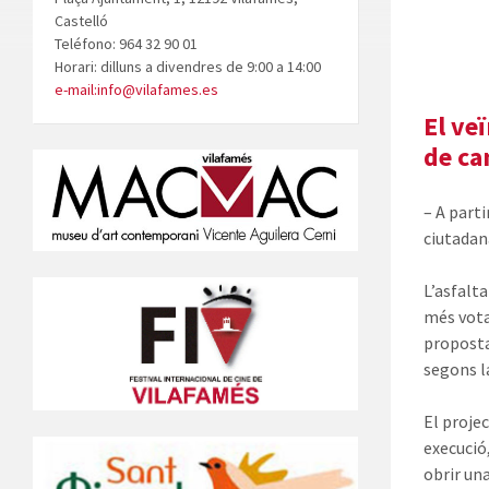
Castelló
Teléfono: 964 32 90 01
Horari: dilluns a divendres de 9:00 a 14:00
e-mail:info@vilafames.es
El ve
de ca
– A part
ciutada
L’asfalt
més vota
proposta
segons la
El proje
execució,
obrir una