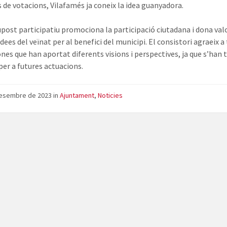
s de votacions, Vilafamés ja coneix la idea guanyadora.
upost participatiu promociona la participació ciutadana i dona valo
 idees del veïnat per al benefici del municipi. El consistori agraeix a
ones que han aportat diferents visions i perspectives, ja que s’han 
er a futures actuacions.
desembre de 2023
in
Ajuntament
,
Noticies