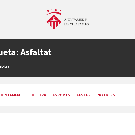
ueta:
Asfaltat
tícies
JUNTAMENT
CULTURA
ESPORTS
FESTES
NOTICIES