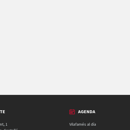
TE
AGENDA
nt, 1
Vilafamés al día