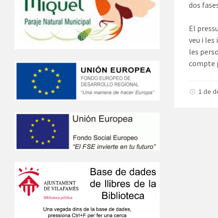
dos fase
El press
veu i les
les pers
compte p
1 de 