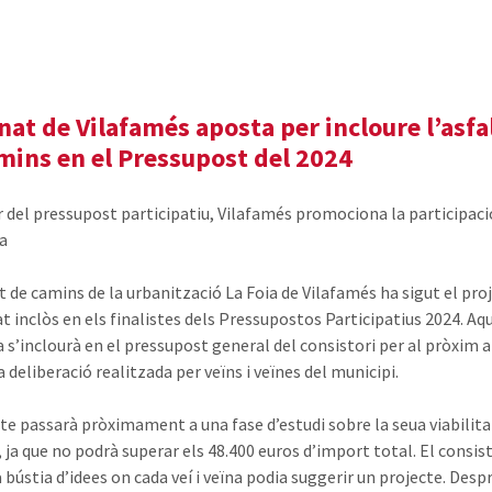
ïnat de Vilafamés aposta per incloure l’asfa
mins en el Pressupost del 2024
ir del pressupost participatiu, Vilafamés promociona la participaci
na
at de camins de la urbanització La Foia de Vilafamés ha sigut el pro
t inclòs en els finalistes dels Pressupostos Participatius 2024. Aq
 s’inclourà en el pressupost general del consistori per al pròxim a
 deliberació realitzada per veïns i veïnes del municipi.
cte passarà pròximament a una fase d’estudi sobre la seua viabilita
 ja que no podrà superar els 48.400 euros d’import total. El consist
 bústia d’idees on cada veí i veïna podia suggerir un projecte. Desp