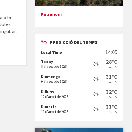
Patrimoni
r a la
Presentació del llibre &quot;La
 totes
mare&quot;, d'Emma Zafon
tingut en
PREDICCIÓ DEL TEMPS
14:05
Local Time
28°C
Today
8 d'agost de 2026
4 m/s
En Bum
31°C
Diumenge
9 d'agost de 2026
4 m/s
32°C
Dilluns
10 d'agost de 2026
5 m/s
33°C
Dimarts
11 d'agost de 2026
3 m/s
Vermuts a la Font. Hit parit