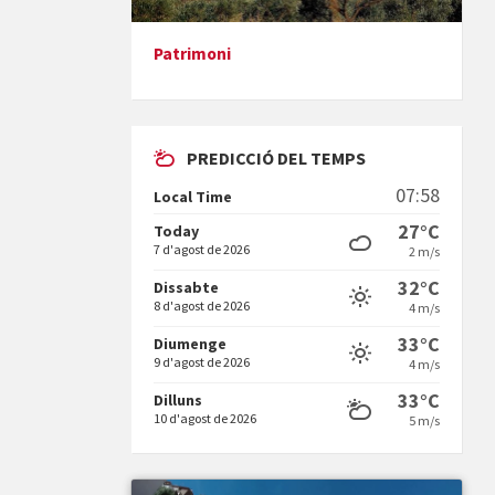
Patrimoni
Presentació del llibre &quot;La
mare&quot;, d'Emma Zafon
PREDICCIÓ DEL TEMPS
07:58
Local Time
27°C
Today
7 d'agost de 2026
2 m/s
En Bum
32°C
Dissabte
8 d'agost de 2026
4 m/s
33°C
Diumenge
9 d'agost de 2026
4 m/s
33°C
Dilluns
10 d'agost de 2026
5 m/s
Vermuts a la Font. Hit parit