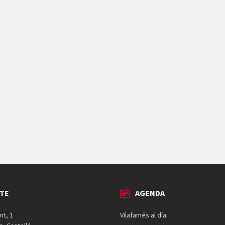
TE
AGENDA
nt, 1
Vilafamés al día