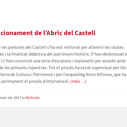
del
Castell
de
Vilafamés
cionament de l’Abric del Castell
e les pintures del Castell s’ha vist millorat per afavorir les visites
es i la finalitat didàctica del patrimoni històric. S’han desbrossat 
i s’han construït una sèrie d’escalons i replanells per accedir amb 
 de les pintures rupestres. Tot el procés ha estat supervisat per tèc
leria de Cultura i Patrimoni i per l’arqueòleg Ximo Alfonso, que ha 
 permanent el procés d’intervenció.
(més…)
ener de 2017
in
Noticies