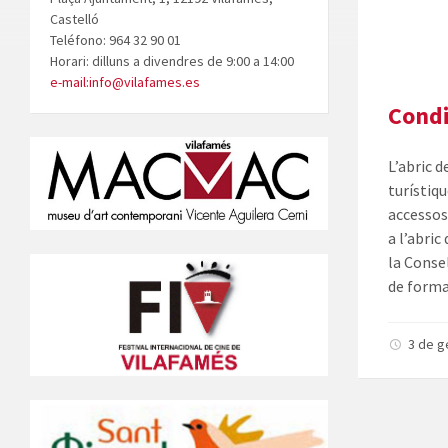
Castelló
Teléfono: 964 32 90 01
Horari: dilluns a divendres de 9:00 a 14:00
e-mail:info@vilafames.es
Condi
L’abric d
turístiqu
accessos 
a l’abric
la Consel
de forma
3 de g