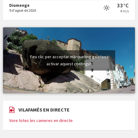
33°C
Diumenge
9 d'agost de 2026
4 m/s
Minicims
Feu clic per acceptar màrqueting galetes i
activar aquest contingut
VILAFAMÉS EN DIRECTE
Vore totes les cameres en directe