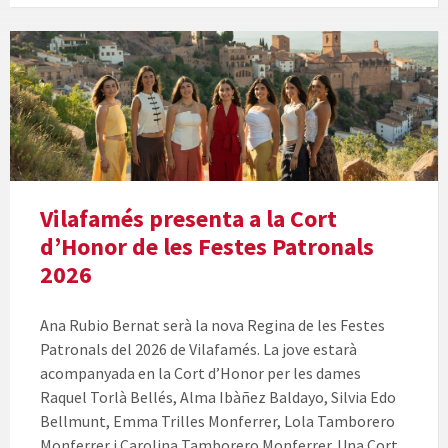
Vilafamés presenta a la Cort
d’Honor de les Festes Patronals
2026
Ana Rubio Bernat serà la nova Regina de les Festes
Patronals del 2026 de Vilafamés. La jove estarà
acompanyada en la Cort d’Honor per les dames
Raquel Torlà Bellés, Alma Ibàñez Baldayo, Silvia Edo
Bellmunt, Emma Trilles Monferrer, Lola Tamborero
Monferrer i Carolina Tamborero Monferrer. Una Cort