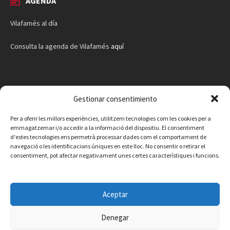
AGENDA
Vilafamés al día
Consulta la agenda de Vilafamés
aquí
Gestionar consentimiento
Per a oferir les millors experiències, utilitzem tecnologies com les cookies per a
emmagatzemar i/o accedir a la informació del dispositiu. El consentiment
d'estes tecnologies ens permetrà processar dades com el comportament de
navegació o les identificacions úniques en este lloc. No consentir o retirar el
consentiment, pot afectar negativament unes certes característiques i funcions.
Aceptar
Denegar