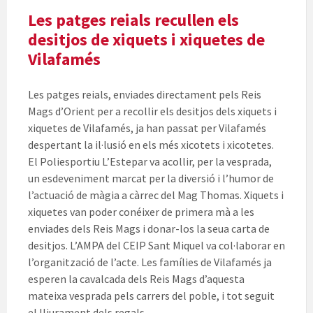
Les patges reials recullen els
desitjos de xiquets i xiquetes de
Vilafamés
Les patges reials, enviades directament pels Reis
Mags d’Orient per a recollir els desitjos dels xiquets i
xiquetes de Vilafamés, ja han passat per Vilafamés
despertant la il·lusió en els més xicotets i xicotetes.
El Poliesportiu L’Estepar va acollir, per la vesprada,
un esdeveniment marcat per la diversió i l’humor de
l’actuació de màgia a càrrec del Mag Thomas. Xiquets i
xiquetes van poder conéixer de primera mà a les
enviades dels Reis Mags i donar-los la seua carta de
desitjos. L’AMPA del CEIP Sant Miquel va col·laborar en
l’organització de l’acte. Les famílies de Vilafamés ja
esperen la cavalcada dels Reis Mags d’aquesta
mateixa vesprada pels carrers del poble, i tot seguit
el lliurament dels regals.