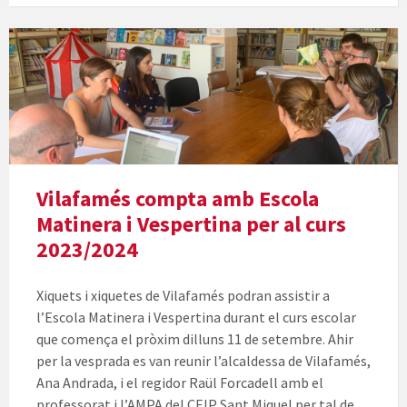
Vilafamés compta amb Escola
Matinera i Vespertina per al curs
2023/2024
Xiquets i xiquetes de Vilafamés podran assistir a
l’Escola Matinera i Vespertina durant el curs escolar
que comença el pròxim dilluns 11 de setembre. Ahir
per la vesprada es van reunir l’alcaldessa de Vilafamés,
Ana Andrada, i el regidor Raül Forcadell amb el
professorat i l’AMPA del CEIP Sant Miquel per tal de