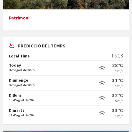
En Bum
Patrimoni
PREDICCIÓ DEL TEMPS
Vermuts a la Font. Hit parit
15:13
Local Time
Vermuts a la Font. Arre-ak
28°C
Today
8 d'agost de 2026
4 m/s
31°C
Diumenge
9 d'agost de 2026
4 m/s
32°C
Dilluns
10 d'agost de 2026
5 m/s
33°C
Dimarts
11 d'agost de 2026
3 m/s