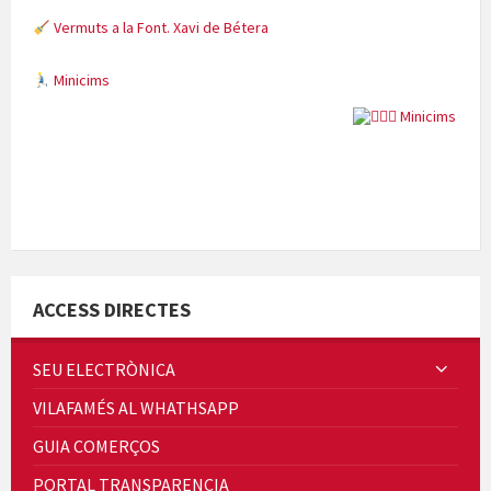
Vermuts a la Font. Xavi de Bétera
Minicims
Quintà Culroja
ACCESS DIRECTES
SEU ELECTRÒNICA
VILAFAMÉS AL WHATHSAPP
Cicle de Cine i Dones rurals
GUIA COMERÇOS
Concerts al Museu