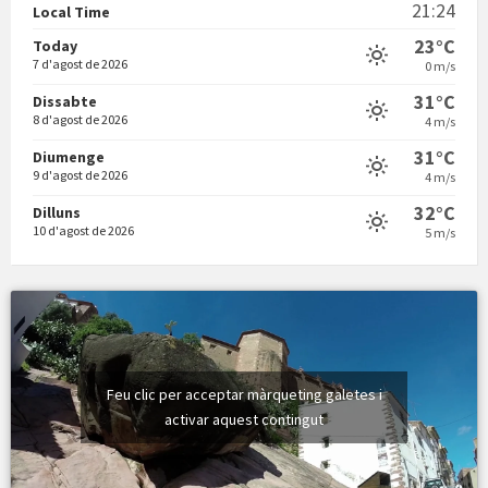
21:24
Local Time
23°C
Today
7 d'agost de 2026
0 m/s
31°C
Dissabte
8 d'agost de 2026
4 m/s
Vermuts a la Font. Hit parit
31°C
Diumenge
9 d'agost de 2026
4 m/s
32°C
Dilluns
10 d'agost de 2026
5 m/s
Feu clic per acceptar màrqueting galetes i
activar aquest contingut