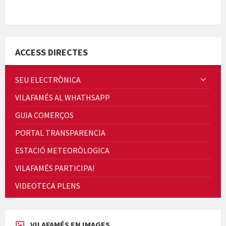
Minicims
ACCESS DIRECTES
SEU ELECTRÒNICA
VILAFAMÉS AL WHATHSAPP
Quintà Culroja
GUIA COMERÇOS
PORTAL TRANSPARENCIA
ESTACIÓ METEORÒLOGICA
VILAFAMÉS PARTICIPA!
Cicle de Cine i Dones rurals
VIDEOTECA PLENS
Concerts al Museu
VILAFAMÉS EN IMAGES