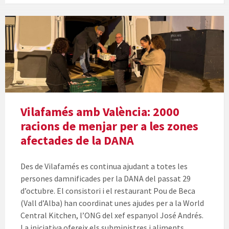
Vilafamés amb València: 2000
racions de menjar per a les zones
afectades de la DANA
Des de Vilafamés es continua ajudant a totes les
persones damnificades per la DANA del passat 29
d’octubre. El consistori i el restaurant Pou de Beca
(Vall d’Alba) han coordinat unes ajudes per a la World
Central Kitchen, l’ONG del xef espanyol José Andrés.
La iniciativa ofereix els subministres i aliments