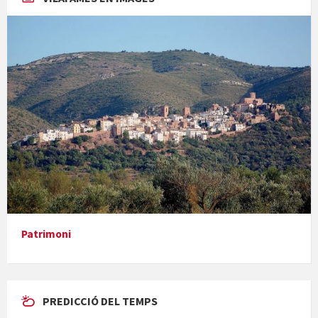
Concerts al Museu
Presentació del llibre &quot;La mare&quot;, d'Emma Zafon
Patrimoni
PREDICCIÓ DEL TEMPS
En Bum