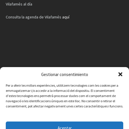
Vilafamés al día
Consulta la agenda de Vilafamés
aquí
Gestionar consentimiento
Per a oferir les millors experiències, utilitzem tecnologies com les cookies per a
emmagatzemar i/o accedir a la informació del dispositiu. El consentiment
d'estes tecnologies ens permetrà processar dades com el comportament de
navegació o les identificacions úniques en este lloc. No consentir o retirar el
consentiment, pot afectar negativament unes certes característiques i funcions.
Facebook
Instagram
X
YouTube
Email
Aceptar