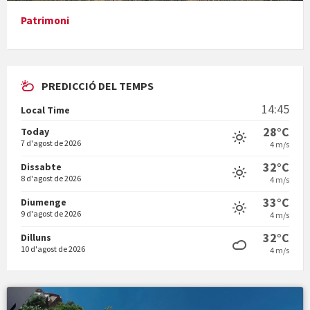
Patrimoni
PREDICCIÓ DEL TEMPS
En Bum
14:45
Local Time
28°C
Today
7 d'agost de 2026
4 m/s
32°C
Dissabte
8 d'agost de 2026
4 m/s
Vermuts a la Font. Hit parit
33°C
Diumenge
9 d'agost de 2026
4 m/s
32°C
Dilluns
10 d'agost de 2026
4 m/s