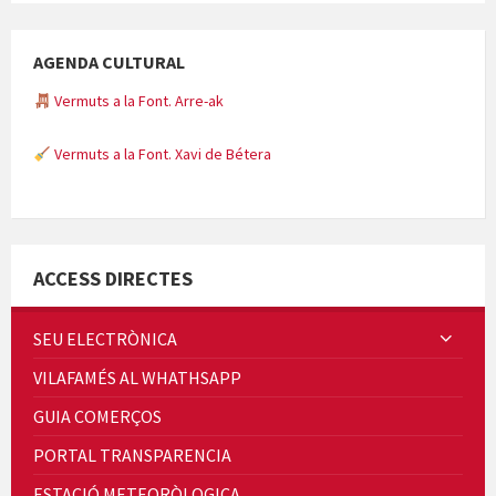
AGENDA CULTURAL
Vermuts a la Font. Arre-ak
Vermuts a la Font. Xavi de Bétera
Minicims
ACCESS DIRECTES
SEU ELECTRÒNICA
VILAFAMÉS AL WHATHSAPP
Quintà Culroja
GUIA COMERÇOS
PORTAL TRANSPARENCIA
ESTACIÓ METEORÒLOGICA