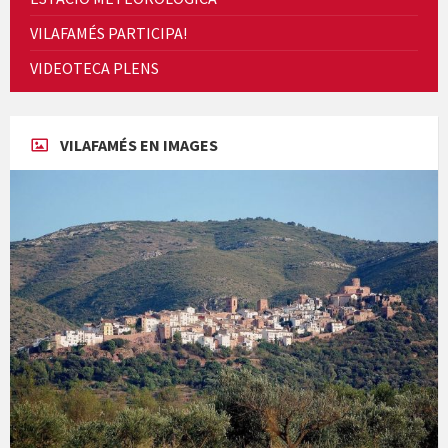
VILAFAMÉS PARTICIPA!
Cicle de Cine i Dones rurals
VIDEOTECA PLENS
Concerts al Museu
VILAFAMÉS EN IMAGES
Concerts al Museu
Presentació del llibre &quot;La mare&quot;, d'Emma Zafon