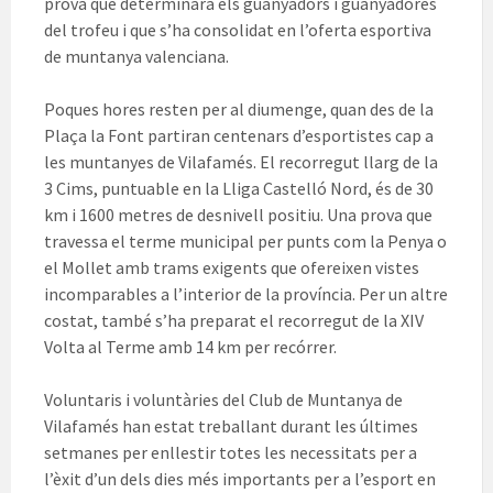
prova que determinarà els guanyadors i guanyadores
del trofeu i que s’ha consolidat en l’oferta esportiva
de muntanya valenciana.
Poques hores resten per al diumenge, quan des de la
Plaça la Font partiran centenars d’esportistes cap a
les muntanyes de Vilafamés. El recorregut llarg de la
3 Cims, puntuable en la Lliga Castelló Nord, és de 30
km i 1600 metres de desnivell positiu. Una prova que
travessa el terme municipal per punts com la Penya o
el Mollet amb trams exigents que ofereixen vistes
incomparables a l’interior de la província. Per un altre
costat, també s’ha preparat el recorregut de la XIV
Volta al Terme amb 14 km per recórrer.
Voluntaris i voluntàries del Club de Muntanya de
Vilafamés han estat treballant durant les últimes
setmanes per enllestir totes les necessitats per a
l’èxit d’un dels dies més importants per a l’esport en