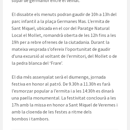
sopar de germanor entre el veïnat.
El dissabte els menuts podran gaudir de 10h a 13h del
parc infantil a la plaça Germanes Mas. L’ermita de
Sant Miquel, ubicada en el cor del Paratge Natural
Local el Mollet, romandrà oberta de les 12h fins a les
19h per a rebre ofrenes de la ciutadania. Durant la
mateixa vesprada s’ofereix l’oportunitat de gaudir
d’una excursió al voltant de l’ermitori, del Mollet o de
la pedra blanca del ‘Frare’.
El dia més assenyalat serà el diumenge, jornada
festiva en honor al patró. De 9.30h a 11.30h es farà
l’esmorzar popular a l’ermita i a les 14:30h es dinarà
una paella monumental. La festivitat conclourà a les
17h amb la missa en honor a Sant Miquel de Veremes i
amb la cloenda de les festes a ritme dels
bombos i tambors.