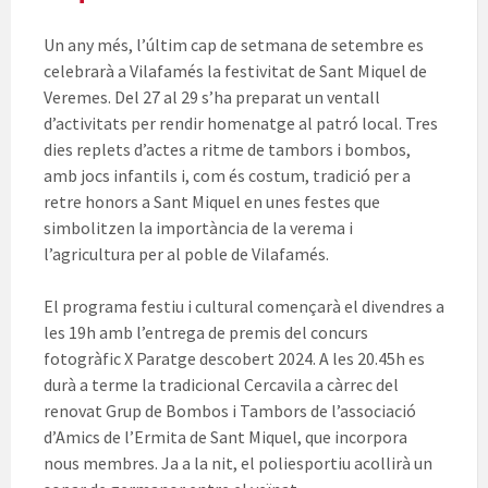
Un any més, l’últim cap de setmana de setembre es
celebrarà a Vilafamés la festivitat de Sant Miquel de
Veremes. Del 27 al 29 s’ha preparat un ventall
d’activitats per rendir homenatge al patró local. Tres
dies replets d’actes a ritme de tambors i bombos,
amb jocs infantils i, com és costum, tradició per a
retre honors a Sant Miquel en unes festes que
simbolitzen la importància de la verema i
l’agricultura per al poble de Vilafamés.
El programa festiu i cultural començarà el divendres a
les 19h amb l’entrega de premis del concurs
fotogràfic X Paratge descobert 2024. A les 20.45h es
durà a terme la tradicional Cercavila a càrrec del
renovat Grup de Bombos i Tambors de l’associació
d’Amics de l’Ermita de Sant Miquel, que incorpora
nous membres. Ja a la nit, el poliesportiu acollirà un