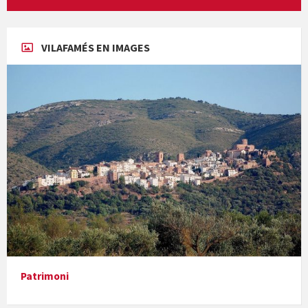
ESTACIÓ METEORÒLOGICA
VILAFAMÉS PARTICIPA!
VIDEOTECA PLENS
Concerts al Museu
VILAFAMÉS EN IMAGES
Presentació del llibre &quot;La mare&quot;, d'Emma Zafon