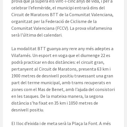
prova que ja supera els vint-i-cinc anys de vida, i per a
celebrar l’efemèride, el municipi entrarà dins del
Circuit de Maratons BTT de la Comunitat Valenciana,
organitzat per la Federació de Ciclisme de la
Comunitat Valenciana (FCCV). La prova vilafamesina
serà l’última del calendari.
La modalitat BTT guanya any rere any més adeptes a
Vilafamés. Un esport en voga que el diumenge 22 es
podrà practicar en dos distàncies: el circuit gran,
pertanyent al Circuit de Maratons, presenta 63 km i
1900 metres de desnivell positiu travessant una gran
part del terme municipal, amb trams recuperats en
zones com el Mas de Benet, amb l’ajuda del consistori
en les tasques. De la mateixa manera, la segona
distància s’ha fixat en 35 km i 1050 metres de
desnivell positiu.
El lloc d’eixida i de meta serà la Plaça la Font. A més