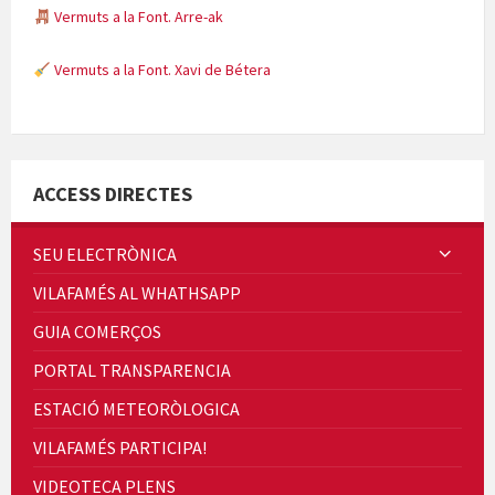
Vermuts a la Font. Xavi de Bétera
Minicims
Quintà Culroja
ACCESS DIRECTES
SEU ELECTRÒNICA
VILAFAMÉS AL WHATHSAPP
Cicle de Cine i Dones rurals
GUIA COMERÇOS
Concerts al Museu
PORTAL TRANSPARENCIA