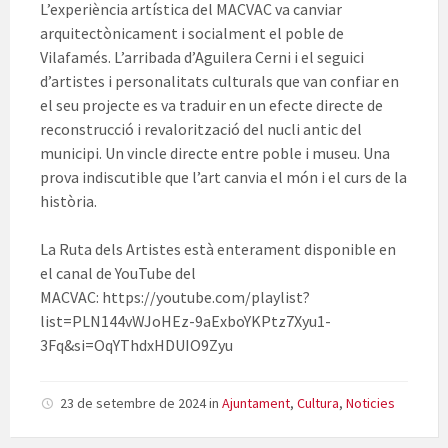
L’experiència artística del MACVAC va canviar
arquitectònicament i socialment el poble de
Vilafamés. L’arribada d’Aguilera Cerni i el seguici
d’artistes i personalitats culturals que van confiar en
el seu projecte es va traduir en un efecte directe de
reconstrucció i revalorització del nucli antic del
municipi. Un vincle directe entre poble i museu. Una
prova indiscutible que l’art canvia el món i el curs de la
història.
La Ruta dels Artistes està enterament disponible en
el canal de YouTube del
MACVAC: https://youtube.com/playlist?
list=PLN144vWJoHEz-9aExboYKPtz7Xyu1-
3Fq&si=OqYThdxHDUIO9Zyu
23 de setembre de 2024
in
Ajuntament
,
Cultura
,
Noticies