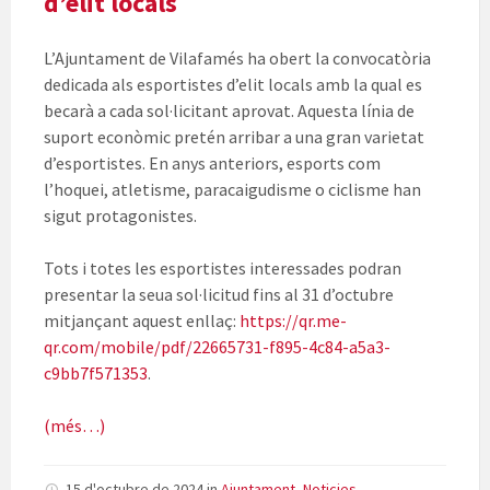
d’elit locals
L’Ajuntament de Vilafamés ha obert la convocatòria
dedicada als esportistes d’elit locals amb la qual es
becarà a cada sol·licitant aprovat. Aquesta línia de
suport econòmic pretén arribar a una gran varietat
d’esportistes. En anys anteriors, esports com
l’hoquei, atletisme, paracaigudisme o ciclisme han
sigut protagonistes.
Tots i totes les esportistes interessades podran
presentar la seua sol·licitud fins al 31 d’octubre
mitjançant aquest enllaç:
https://qr.me-
qr.com/mobile/
pdf/22665731-f895-4c84-a5a3-
c9bb7f571353
.
(més…)
15 d'octubre de 2024
in
Ajuntament
,
Noticies