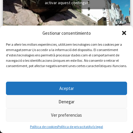
Feu clic per acceptar màrqueting galetes i
activar aquest contingut
Gestionar consentimiento
Per a oferir les millors experiències, utilitzem tecnologies com les cookies per a
emmagatzemar i/o accedir a la informació del dispositiu. El consentiment
d'estes tecnologies ens permetrà processar dades com el comportament de
navegació o les identificacions úniques en este lloc. No consentir o retirar el
consentiment, pot afectar negativament unes certes característiques i funcions.
VILAFAMÉS EN DIRECTE
Vore totes les cameres en directe
Aceptar
Denegar
Ver preferencias
Política de cookies
Política de privacitat
Avís legal