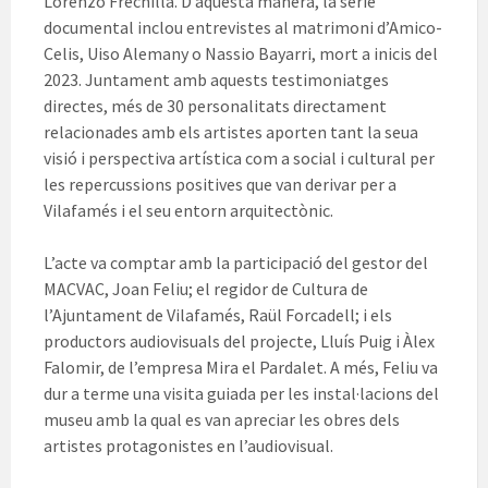
Lorenzo Frechilla. D’aquesta manera, la sèrie
documental inclou entrevistes al matrimoni d’Amico-
Celis, Uiso Alemany o Nassio Bayarri, mort a inicis del
2023. Juntament amb aquests testimoniatges
directes, més de 30 personalitats directament
relacionades amb els artistes aporten tant la seua
visió i perspectiva artística com a social i cultural per
les repercussions positives que van derivar per a
Vilafamés i el seu entorn arquitectònic.
L’acte va comptar amb la participació del gestor del
MACVAC, Joan Feliu; el regidor de Cultura de
l’Ajuntament de Vilafamés, Raül Forcadell; i els
productors audiovisuals del projecte, Lluís Puig i Àlex
Falomir, de l’empresa Mira el Pardalet. A més, Feliu va
dur a terme una visita guiada per les instal·lacions del
museu amb la qual es van apreciar les obres dels
artistes protagonistes en l’audiovisual.