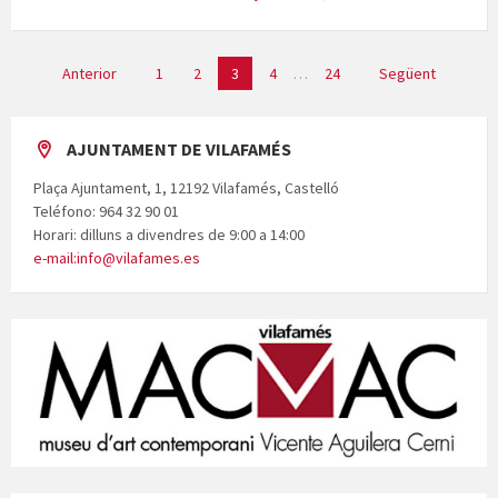
Paginació
Anterior
1
2
3
4
…
24
Següent
de
les
entrades
AJUNTAMENT DE VILAFAMÉS
Plaça Ajuntament, 1, 12192 Vilafamés, Castelló
Teléfono: 964 32 90 01
Horari: dilluns a divendres de 9:00 a 14:00
e-mail:info@vilafames.es