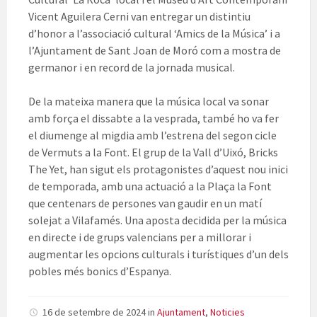
Vicent Aguilera Cerni van entregar un distintiu
d’honor a l’associació cultural ‘Amics de la Música’ i a
l’Ajuntament de Sant Joan de Moró com a mostra de
germanor i en record de la jornada musical.
De la mateixa manera que la música local va sonar
amb força el dissabte a la vesprada, també ho va fer
el diumenge al migdia amb l’estrena del segon cicle
de Vermuts a la Font. El grup de la Vall d’Uixó, Bricks
The Yet, han sigut els protagonistes d’aquest nou inici
de temporada, amb una actuació a la Plaça la Font
que centenars de persones van gaudir en un matí
solejat a Vilafamés. Una aposta decidida per la música
en directe i de grups valencians per a millorar i
augmentar les opcions culturals i turístiques d’un dels
pobles més bonics d’Espanya.
16 de setembre de 2024
in
Ajuntament
,
Noticies