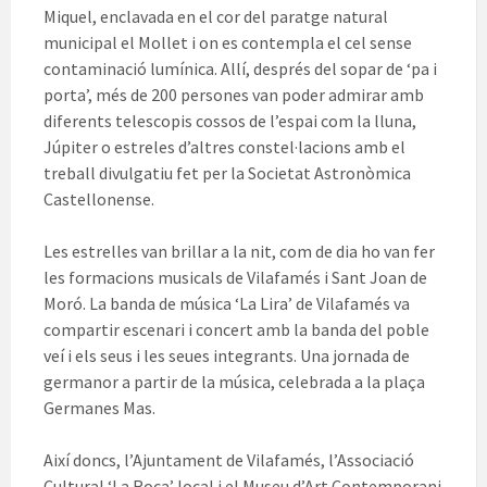
Miquel, enclavada en el cor del paratge natural
municipal el Mollet i on es contempla el cel sense
contaminació lumínica. Allí, després del sopar de ‘pa i
porta’, més de 200 persones van poder admirar amb
diferents telescopis cossos de l’espai com la lluna,
Júpiter o estreles d’altres constel·lacions amb el
treball divulgatiu fet per la Societat Astronòmica
Castellonense.
Les estrelles van brillar a la nit, com de dia ho van fer
les formacions musicals de Vilafamés i Sant Joan de
Moró. La banda de música ‘La Lira’ de Vilafamés va
compartir escenari i concert amb la banda del poble
veí i els seus i les seues integrants. Una jornada de
germanor a partir de la música, celebrada a la plaça
Germanes Mas.
Així doncs, l’Ajuntament de Vilafamés, l’Associació
Cultural ‘La Roca’ local i el Museu d’Art Contemporani