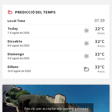
En Bum
Patrimoni
PREDICCIÓ DEL TEMPS
Vermuts a la Font. Hit parit
07:39
Local Time
22°C
Today
Vermuts a la Font. Arre-ak
7 d'agost de 2026
0 m/s
32°C
Dissabte
8 d'agost de 2026
4 m/s
33°C
Diumenge
9 d'agost de 2026
5 m/s
33°C
Dilluns
10 d'agost de 2026
4 m/s