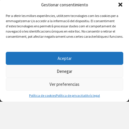
AGENDA
Gestionar consentimiento
Vilafamés al día
Per a oferir les millors experiències, utilitzem tecnologies com les cookies per a
emmagatzemar i/o accedir a la informació del dispositiu. El consentiment
d'estes tecnologies ens permetrà processar dades com el comportament de
Consulta la agenda de Vilafamés
aquí
navegació o les identificacions úniques en este lloc. No consentir o retirar el
consentiment, pot afectar negativament unes certes característiques i funcions.
Aceptar
Denegar
Ver preferencias
Política de cookies
Política de privacitat
Avís legal
Facebook
Instagram
X
YouTube
Email