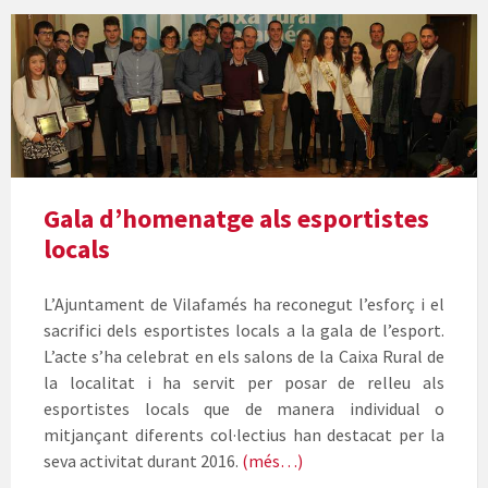
Foto
de
grup
premiats
de
la
Gala
De
Gala d’homenatge als esportistes
L'Esport
locals
2017
L’Ajuntament de Vilafamés ha reconegut l’esforç i el
sacrifici dels esportistes locals a la gala de l’esport.
L’acte s’ha celebrat en els salons de la Caixa Rural de
la localitat i ha servit per posar de relleu als
esportistes locals que de manera individual o
mitjançant diferents col·lectius han destacat per la
seva activitat durant 2016.
(més…)