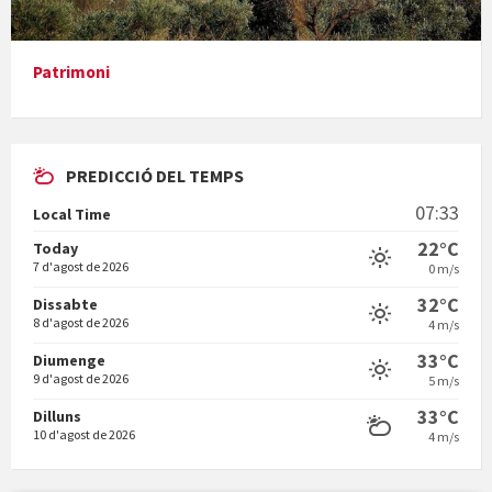
Presentació del llibre &quot;La mare&quot;, d'Emma Zafon
Patrimoni
PREDICCIÓ DEL TEMPS
En Bum
07:33
Local Time
22°C
Today
7 d'agost de 2026
0 m/s
32°C
Dissabte
8 d'agost de 2026
4 m/s
Vermuts a la Font. Hit parit
33°C
Diumenge
9 d'agost de 2026
5 m/s
33°C
Dilluns
10 d'agost de 2026
4 m/s