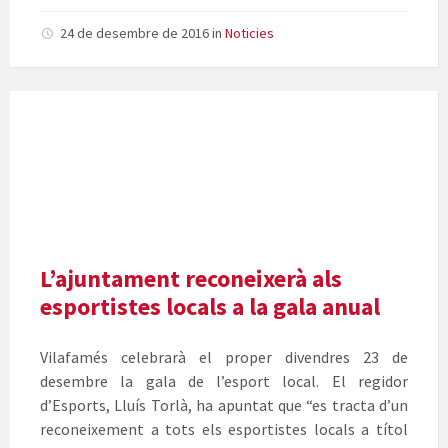
24 de desembre de 2016
in
Noticies
Cartell
Gala
de
l'Esport
de
Vilafamés
L’ajuntament reconeixerà als
esportistes locals a la gala anual
Vilafamés celebrarà el proper divendres 23 de
desembre la gala de l’esport local. El regidor
d’Esports, Lluís Torlà, ha apuntat que “es tracta d’un
reconeixement a tots els esportistes locals a títol