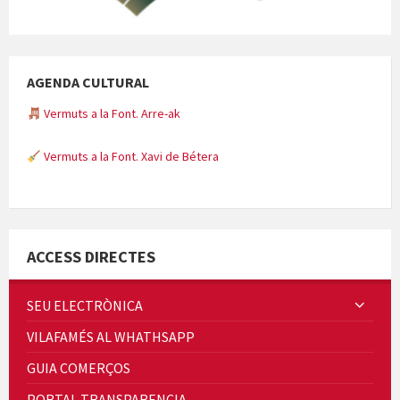
AGENDA CULTURAL
Vermuts a la Font. Arre-ak
Vermuts a la Font. Xavi de Bétera
Minicims
ACCESS DIRECTES
SEU ELECTRÒNICA
VILAFAMÉS AL WHATHSAPP
Quintà Culroja
GUIA COMERÇOS
PORTAL TRANSPARENCIA