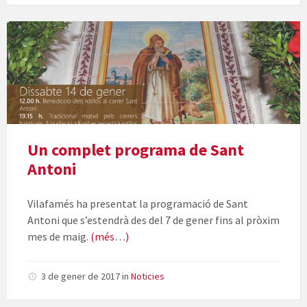
Cartell
del
Sant
Antoni
2017
Un complet programa de Sant
Antoni
Vilafamés ha presentat la programació de Sant
Antoni que s’estendrà des del 7 de gener fins al pròxim
mes de maig.
(més…)
3 de gener de 2017
in
Noticies