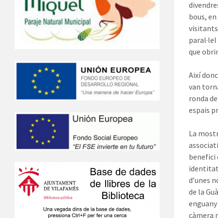
divendre
bous, en 
visitant
paral·le
que obrin
Així don
van torna
ronda de
espais p
La mostra
associati
benefici
identitat
d’unes n
de la Gu
enguany 
càmera m