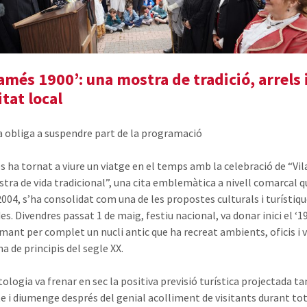
famés 1900’: una mostra de tradició, arrels 
itat local
ja obliga a suspendre part de la programació
s ha tornat a viure un viatge en el temps amb la celebració de “Vi
stra de vida tradicional”, una cita emblemàtica a nivell comarcal q
 2004, s’ha consolidat com una de les propostes culturals i turístiq
s. Divendres passat 1 de maig, festiu nacional, va donar inici el ‘1
mant per complet un nucli antic que ha recreat ambients, oficis i 
a de principis del segle XX.
tologia va frenar en sec la positiva previsió turística projectada 
te i diumenge després del genial acolliment de visitants durant tot