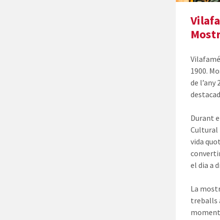
Vilaf
Mostr
Vilafamé
1900. Mo
de l’any
destacad
Durant el
Cultural
vida quot
converti
el dia a 
La mostr
treballs
moments