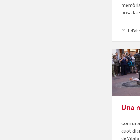
memòria 
posada en
1 d'ab
Una m
Com una 
quotidian
de Vilaf