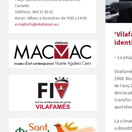
Castelló
Teléfono: 964 32 90 01
Horari: dilluns a divendres de 9:00 a 14:00
e-mail:info@vilafames.es
‘Vila
ident
– La plu
Vilafamé
1900. Mo
de l’any
destacade
transfor
quotidian
La clima
a dissab