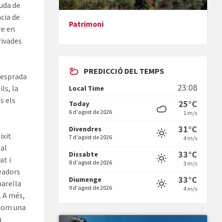
guda de
ncia de
Patrimoni
re en
Presentació del llibre &quot;La
rivades
mare&quot;, d'Emma Zafon
PREDICCIÓ DEL TEMPS
 vesprada
23:08
ls, la
Local Time
s els
25°C
Today
6 d'agost de 2026
1 m/s
En Bum
31°C
Divendres
ixit
7 d'agost de 2026
4 m/s
 al
33°C
Dissabte
at i
8 d'agost de 2026
3 m/s
readors
33°C
Diumenge
parella
9 d'agost de 2026
4 m/s
. A més,
Vermuts a la Font. Hit parit
 com una
a