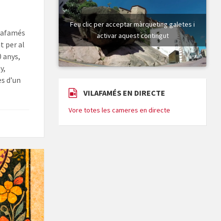
Feu clic per acceptar màrqueting galetes i
ilafamés
activar aquest contingut
t per al
0 anys,
y,
es d’un
VILAFAMÉS EN DIRECTE
Vore totes les cameres en directe