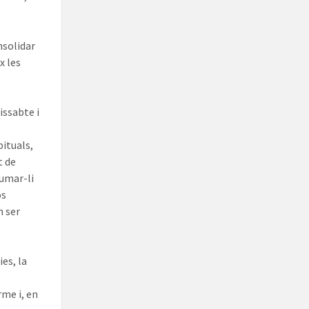
nsolidar
x les
issabte i
bituals,
t de
sumar-li
os
n ser
ies, la
rme i, en