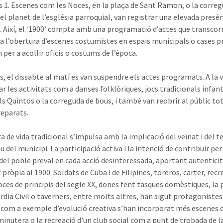
s 1. Escenes com les Noces, en la plaça de Sant Ramon, o la corre
el planet de l’església parroquial, van registrar una elevada presè
s. Així, el ‘1900’ compta amb una programació d’actes que transcor
l a l’obertura d’escenes costumistes en espais municipals o cases p
 per a acollir oficis o costums de l’època.
cs, el dissabte al matí es van suspendre els actes programats. A la
r les activitats com a danses folklòriques, jocs tradicionals infanti
ls Quintos o la correguda de bous, i també van reobrir al públic tot
reparats.
 de vida tradicional s’impulsa amb la implicació del veïnat i del te
u del municipi. La participació activa i la intenció de contribuir per
 del poble preval en cada acció desinteressada, aportant autenticit
 pròpia al 1900. Soldats de Cuba i de Filipines, toreros, carter, rec
oces de principis del segle XX, dones fent tasques domèstiques, la 
àrdia Civil o taverners, entre molts altres, han sigut protagonistes
com a exemple d’evolució creativa s’han incorporat més escenes
inutera o la recreació d’un club social com a punt de trobada de l