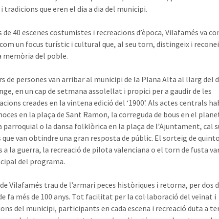
 tradicions que eren el dia a dia del municipi.
de 40 escenes costumistes i recreacions d’època, Vilafamés va co
 com un focus turístic i cultural que, al seu torn, distingeix i reconei
 la memòria del poble.
 de persones van arribar al municipi de la Plana Alta al llarg del d
nge, en un cap de setmana assolellat i propici per a gaudir de les
cions creades en la vintena edició del ‘1900’. Als actes centrals ha
noces en la plaça de Sant Ramon, la correguda de bous en el plane
a parroquial o la dansa folklòrica en la plaça de l’Ajuntament, cal 
 que van obtindre una gran resposta de públic. El sorteig de quint
 a la guerra, la recreació de pilota valenciana o el torn de fusta va
ncipal del programa.
 de Vilafamés trau de l’armari peces històriques i retorna, per dos d
de fa més de 100 anys. Tot facilitat per la col·laboració del veïnat i
ions del municipi, participants en cada escena i recreació duta a te