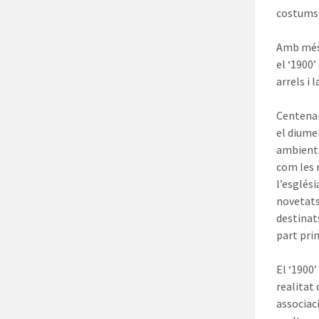
costums i
Amb més 
el ‘1900’
arrels i
Centenars
el diume
ambienta
com les 
l’esglési
novetats
destinats
part pri
El ‘1900’
realitat 
associac