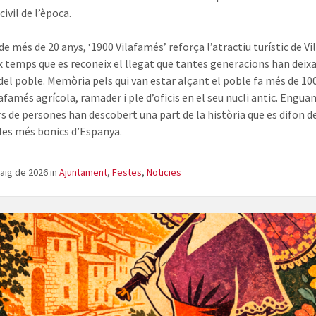
civil de l’època.
de més de 20 anys, ‘1900 Vilafamés’ reforça l’atractiu turístic de V
x temps que es reconeix el llegat que tantes generacions han deixa
del poble. Memòria pels qui van estar alçant el poble fa més de 10
afamés agrícola, ramader i ple d’oficis en el seu nucli antic. Enguan
s de persones han descobert una part de la història que es difon d
les més bonics d’Espanya.
aig de 2026
in
Ajuntament
,
Festes
,
Noticies