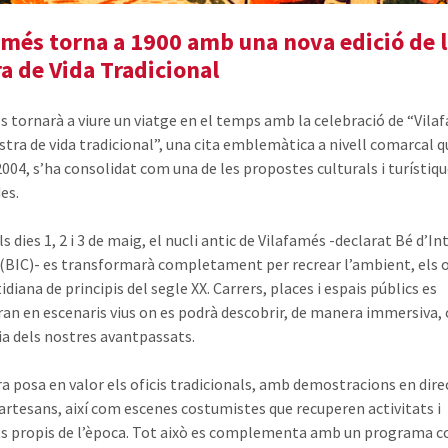
amés torna a 1900 amb una nova edició de 
a de Vida Tradicional
s tornarà a viure un viatge en el temps amb la celebració de “Vil
stra de vida tradicional”, una cita emblemàtica a nivell comarcal q
 2004, s’ha consolidat com una de les propostes culturals i turístiq
es.
s dies 1, 2 i 3 de maig, el nucli antic de Vilafamés -declarat Bé d’In
 (BIC)- es transformarà completament per recrear l’ambient, els ofi
idiana de principis del segle XX. Carrers, places i espais públics es
ran en escenaris vius on es podrà descobrir, de manera immersiva,
dia dels nostres avantpassats.
a posa en valor els oficis tradicionals, amb demostracions en dire
 artesans, així com escenes costumistes que recuperen activitats i
 propis de l’època. Tot això es complementa amb un programa 