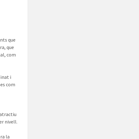
ents que
ra, que
cial, com
ïnat i
enes com
,
atractiu
r nivell.
ra la