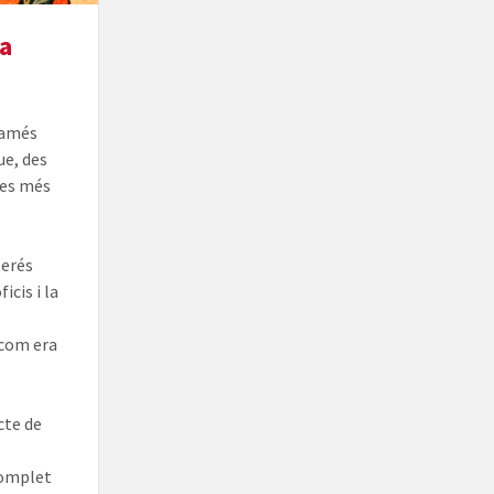
la
afamés
ue, des
ues més
terés
cis i la
 com era
cte de
complet