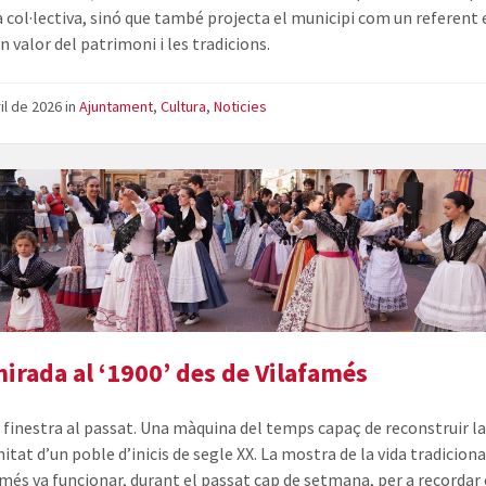
col·lectiva, sinó que també projecta el municipi com un referent 
 valor del patrimoni i les tradicions.
ril de 2026
in
Ajuntament
,
Cultura
,
Noticies
irada al ‘1900’ des de Vilafamés
finestra al passat. Una màquina del temps capaç de reconstruir l
itat d’un poble d’inicis de segle XX. La mostra de la vida tradiciona
amés va funcionar, durant el passat cap de setmana, per a recordar o