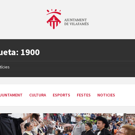
ueta:
1900
tícies
JUNTAMENT
CULTURA
ESPORTS
FESTES
NOTICIES