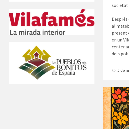
societat 
Després 
al matei
present 
en un Vil
centenar
dels pob
5 de m