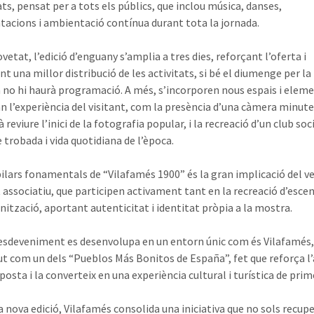
ats, pensat per a tots els públics, que inclou música, danses,
tacions i ambientació contínua durant tota la jornada.
etat, l’edició d’enguany s’amplia a tres dies, reforçant l’oferta i
t una millor distribució de les activitats, si bé el diumenge per la
 no hi haurà programació. A més, s’incorporen nous espais i elem
an l’experiència del visitant, com la presència d’una càmera minute
reviure l’inici de la fotografia popular, i la recreació d’un club so
 trobada i vida quotidiana de l’època.
pilars fonamentals de “Vilafamés 1900” és la gran implicació del ve
it associatiu, que participen activament tant en la recreació d’esc
anització, aportant autenticitat i identitat pròpia a la mostra.
’esdeveniment es desenvolupa en un entorn únic com és Vilafamés
t com un dels “Pueblos Más Bonitos de España”, fet que reforça l’
posta i la converteix en una experiència cultural i turística de prime
 nova edició, Vilafamés consolida una iniciativa que no sols recupe