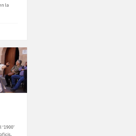
en la
a
l ‘1900’
ficis,