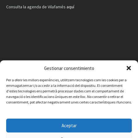
Consulta la agenda de Vilafamés
aquí
Gestionar consentimiento
Per a oferir les millors experiències, utilitzem tecnologies com les cookies per a
emmagatzemar i/o accedir a la informació del dispositiu. El consentiment
d'estes tecnologies ens permetrà processar dades com el comportament de
navegació o les identificacions úniques en este lloc. No consentir o retirar el
consentiment, pot afectar negativament unes certes característiques i funcions.
Facebook
Instagram
X
YouTube
Email
Aceptar
Contacte
Avís legal
Política de privacitat
Política de cookies
© 2026 Ajuntament de Vilafamés - Desarrollada por
CorvanIT