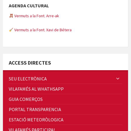
AGENDA CULTURAL
Vermuts a la Font. Arre-ak
Vermuts a la Font. Xavi de Bétera
Minicims
ACCESS DIRECTES
SEU ELECTRÒNICA
VILAFAMÉS AL WHATHSAPP
Quintà Culroja
GUIA COMERÇOS
PORTAL TRANSPARENCIA
ESTACIÓ METEORÒLOGICA
VILAFAMÉS PARTICIPA!