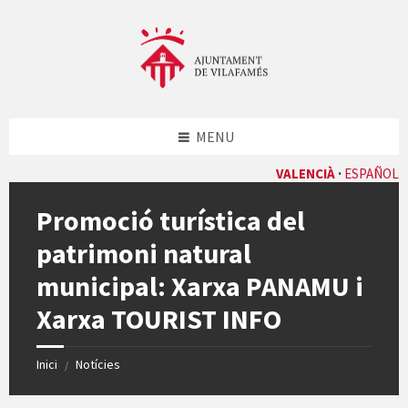
Skip
Skip
Skip
Skip
to
to
to
to
content
left
right
footer
sidebar
sidebar
MENU
VALENCIÀ
ESPAÑOL
Promoció turística del
patrimoni natural
municipal: Xarxa PANAMU i
Xarxa TOURIST INFO
Inici
Notícies
/