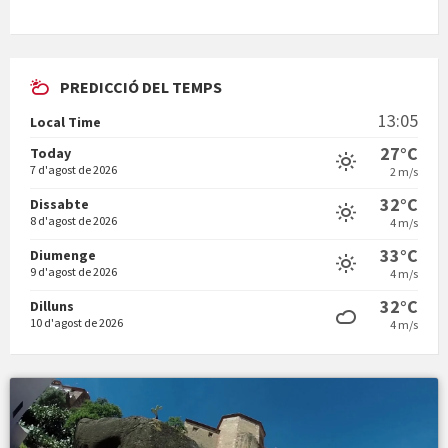
PREDICCIÓ DEL TEMPS
En Bum
13:05
Local Time
27°C
Today
7 d'agost de 2026
2 m/s
32°C
Dissabte
8 d'agost de 2026
4 m/s
Vermuts a la Font. Hit parit
33°C
Diumenge
9 d'agost de 2026
4 m/s
32°C
Dilluns
10 d'agost de 2026
4 m/s