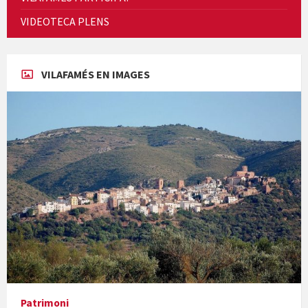
Cicle de Cine i Dones rurals
VIDEOTECA PLENS
Concerts al Museu
VILAFAMÉS EN IMAGES
Concerts al Museu
Presentació del llibre &quot;La mare&quot;, d'Emma Zafon
Patrimoni