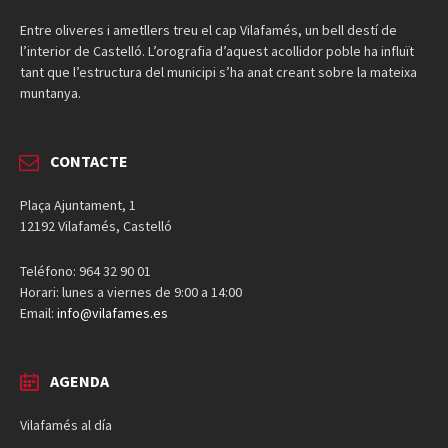
Entre oliveres i ametllers treu el cap Vilafamés, un bell destí de
l’interior de Castelló. L’orografia d’aquest acollidor poble ha influït
tant que l’estructura del municipi s’ha anat creant sobre la mateixa
muntanya.
CONTACTE
Plaça Ajuntament, 1
12192 Vilafamés, Castelló
Teléfono: 964 32 90 01
Horari: lunes a viernes de 9:00 a 14:00
Email:
info@vilafames.es
AGENDA
Vilafamés al día