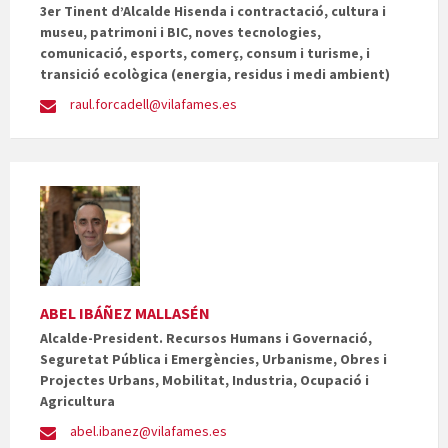
3er Tinent d’Alcalde Hisenda i contractació, cultura i
museu, patrimoni i BIC, noves tecnologies,
comunicació, esports, comerç, consum i turisme, i
transició ecològica (energia, residus i medi ambient)
raul.forcadell@vilafames.es
ABEL IBÁÑEZ MALLASÉN
Alcalde-President. Recursos Humans i Governació,
Seguretat Pública i Emergències, Urbanisme, Obres i
Projectes Urbans, Mobilitat, Industria, Ocupació i
Agricultura
abel.ibanez@vilafames.es