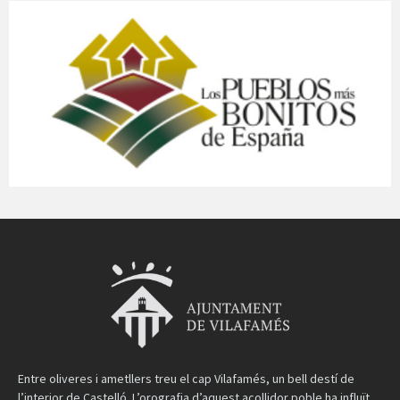
Entre oliveres i ametllers treu el cap Vilafamés, un bell destí de
l’interior de Castelló. L’orografia d’aquest acollidor poble ha influït