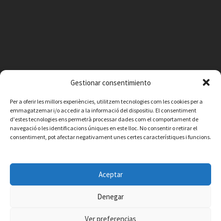
Gestionar consentimiento
Per a oferir les millors experiències, utilitzem tecnologies com les cookies per a
emmagatzemar i/o accedir a la informació del dispositiu. El consentiment
d'estes tecnologies ens permetrà processar dades com el comportament de
navegació o les identificacions úniques en este lloc. No consentir o retirar el
consentiment, pot afectar negativament unes certes característiques i funcions.
Facebook
Instagram
X
YouTube
Email
Aceptar
Contacte
Avís legal
Política de privacitat
Política de cookies
© 2026 Ajuntament de Vilafamés - Desarrollada por
CorvanIT
Denegar
Ver preferencias