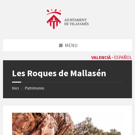
Skip
Skip
Skip
to
to
to
content
left
footer
sidebar
MENU
VALENCIÀ
ESPAÑOL
Les Roques de Mallasén
Inici
Patrimonio
/