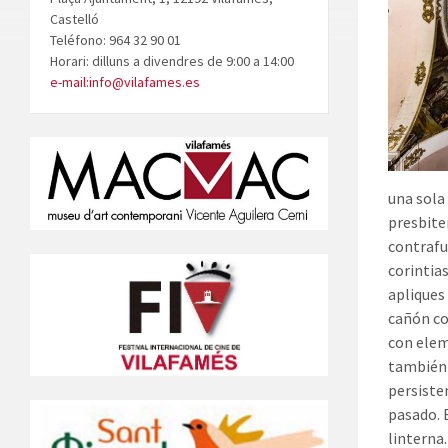
Castelló
Teléfono: 964 32 90 01
Horari: dilluns a divendres de 9:00 a 14:00
e-mail:info@vilafames.es
una sola
presbiter
contrafu
corintia
apliques
cañón co
con elem
también
persiste
pasado. 
linterna