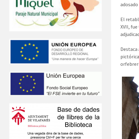
adosado 
El retabl
XVII, fu
adjudica
Destaca 
pictóric
orfebrerí