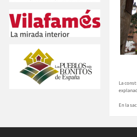
La const
explanad
En la sa