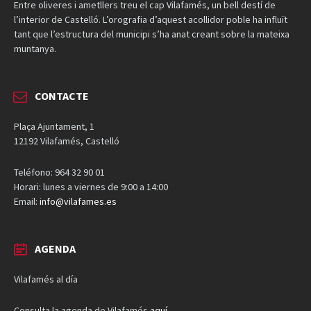
Entre oliveres i ametllers treu el cap Vilafamés, un bell destí de
l’interior de Castelló. L’orografia d’aquest acollidor poble ha influït
tant que l’estructura del municipi s’ha anat creant sobre la mateixa
muntanya.
CONTACTE
Plaça Ajuntament, 1
12192 Vilafamés, Castelló
Teléfono: 964 32 90 01
Horari: lunes a viernes de 9:00 a 14:00
Email:
info@vilafames.es
AGENDA
Vilafamés al día
Consulta la agenda de Vilafamés
aquí