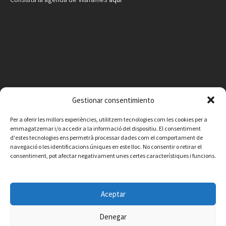
Gestionar consentimiento
Per a oferir les millors experiències, utilitzem tecnologies com les cookies per a
emmagatzemar i/o accedir a la informació del dispositiu. El consentiment
d'estes tecnologies ens permetrà processar dades com el comportament de
navegació o les identificacions úniques en este lloc. No consentir o retirar el
consentiment, pot afectar negativament unes certes característiques i funcions.
Facebook
Instagram
X
YouTube
Email
Aceptar
Contacte
Avís legal
Política de privacitat
Política de cookies
© 2026 Ajuntament de Vilafamés - Desarrollada por
CorvanIT
Denegar