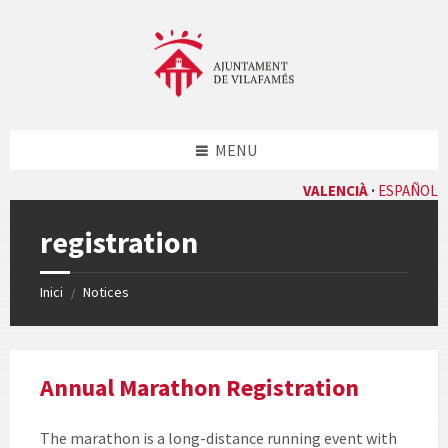
Skip
Skip
Skip
to
to
to
content
left
footer
sidebar
MENU
VALENCIÀ
ESPAÑOL
registration
Inici
Notices
/
Annual Marathon Registration
The marathon is a long-distance running event with