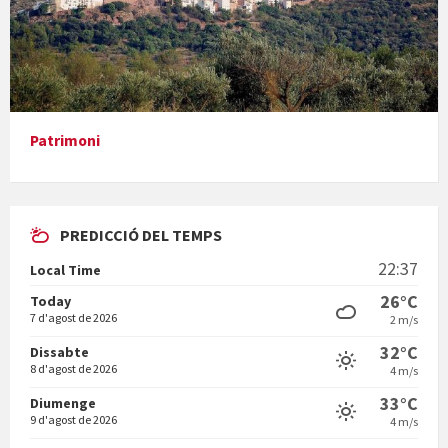
Presentació del llibre &quot;La mare&quot;, d'Emma Zafon
Patrimoni
PREDICCIÓ DEL TEMPS
En Bum
22:37
Local Time
26°C
Today
7 d'agost de 2026
2 m/s
32°C
Dissabte
8 d'agost de 2026
4 m/s
Vermuts a la Font. Hit parit
33°C
Diumenge
9 d'agost de 2026
4 m/s