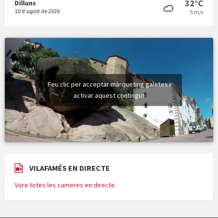
32°C
Dilluns
10 d'agost de 2026
5 m/s
Feu clic per acceptar màrqueting galetes i
activar aquest contingut
VILAFAMÉS EN DIRECTE
Vore totes les cameres en directe