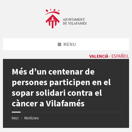
Skip
Skip
Skip
Skip
to
to
to
to
content
left
right
footer
sidebar
sidebar
MENU
VALENCIÀ
ESPAÑOL
Més d’un centenar de
persones participen en el
sopar solidari contra el
càncer a Vilafamés
Inici
Notícies
/