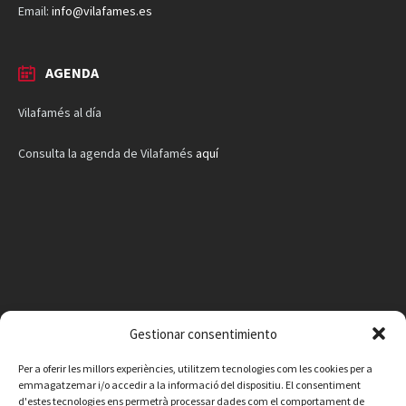
Email:
info@vilafames.es
AGENDA
Vilafamés al día
Consulta la agenda de Vilafamés
aquí
Gestionar consentimiento
Per a oferir les millors experiències, utilitzem tecnologies com les cookies per a
emmagatzemar i/o accedir a la informació del dispositiu. El consentiment
d'estes tecnologies ens permetrà processar dades com el comportament de