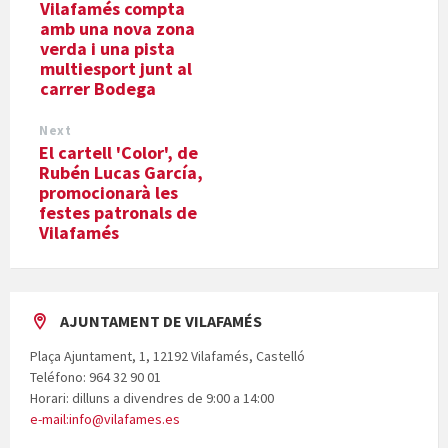
Vilafamés compta
amb una nova zona
verda i una pista
multiesport junt al
carrer Bodega
Next
El cartell 'Color', de
Rubén Lucas García,
promocionarà les
festes patronals de
Vilafamés
AJUNTAMENT DE VILAFAMÉS
Plaça Ajuntament, 1, 12192 Vilafamés, Castelló
Teléfono: 964 32 90 01
Horari: dilluns a divendres de 9:00 a 14:00
e-mail:info@vilafames.es