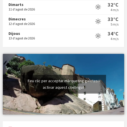
32°C
Dimarts
11 d'agost de 2026
4 m/s
Vermuts a la Font. Hit parit
33°C
Dimecres
12 d'agost de 2026
5 m/s
34°C
Dijous
13 d'agost de 2026
4 m/s
Feu clic per acceptar màrqueting galetes i
activar aquest contingut