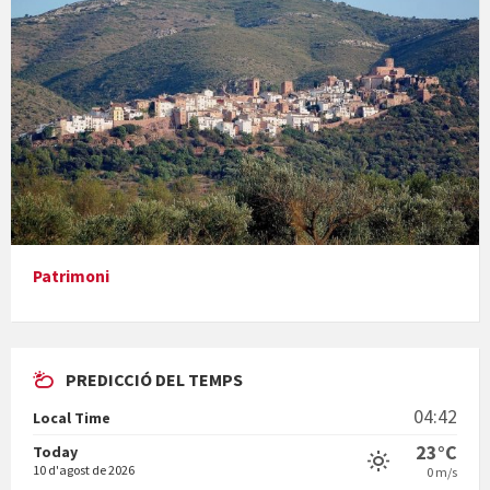
Concerts al Museu
Presentació del llibre &quot;La mare&quot;, d'Emma Zafon
Patrimoni
PREDICCIÓ DEL TEMPS
En Bum
04:42
Local Time
23°C
Today
10 d'agost de 2026
0 m/s