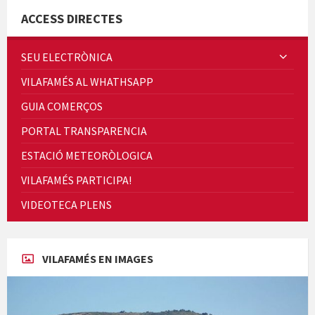
ACCESS DIRECTES
SEU ELECTRÒNICA
VILAFAMÉS AL WHATHSAPP
Quintà Culroja
GUIA COMERÇOS
PORTAL TRANSPARENCIA
ESTACIÓ METEORÒLOGICA
VILAFAMÉS PARTICIPA!
Cicle de Cine i Dones rurals
VIDEOTECA PLENS
Concerts al Museu
VILAFAMÉS EN IMAGES