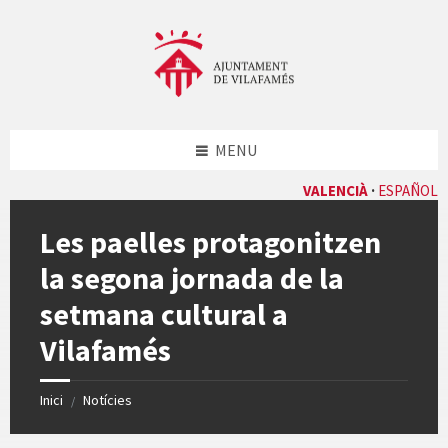
Skip
Skip
Skip
Skip
to
to
to
to
content
left
right
footer
sidebar
sidebar
MENU
VALENCIÀ
ESPAÑOL
Les paelles protagonitzen
la segona jornada de la
setmana cultural a
Vilafamés
Inici
Notícies
/