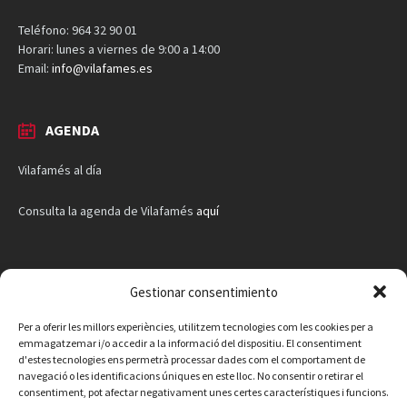
Teléfono: 964 32 90 01
Horari: lunes a viernes de 9:00 a 14:00
Email:
info@vilafames.es
AGENDA
Vilafamés al día
Consulta la agenda de Vilafamés
aquí
Gestionar consentimiento
Per a oferir les millors experiències, utilitzem tecnologies com les cookies per a
emmagatzemar i/o accedir a la informació del dispositiu. El consentiment
d'estes tecnologies ens permetrà processar dades com el comportament de
navegació o les identificacions úniques en este lloc. No consentir o retirar el
consentiment, pot afectar negativament unes certes característiques i funcions.