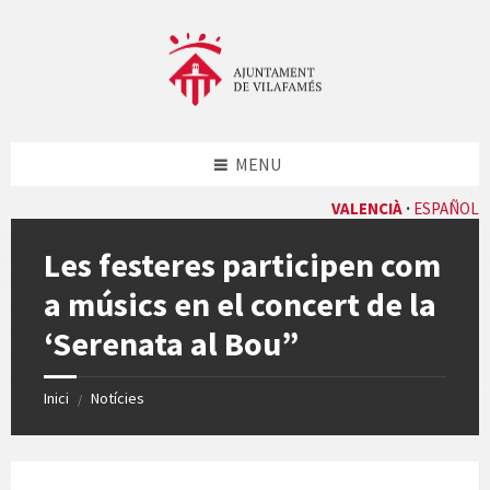
Skip
Skip
Skip
Skip
to
to
to
to
content
left
right
footer
sidebar
sidebar
MENU
VALENCIÀ
ESPAÑOL
Les festeres participen com
a músics en el concert de la
‘Serenata al Bou”
Inici
Notícies
/