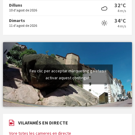
32°C
Dilluns
10 d'agost de 2026
4 m/s
34°C
Dimarts
11 d'agost de 2026
4 m/s
Feu clic per acceptar màrqueting galetes i
activar aquest contingut
VILAFAMÉS EN DIRECTE
Vore totes les cameres en directe