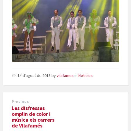
14 d'agost de 2018
by
vilafames
in
Noticies
Previous
Les disfresses
omplin de color i
música els carrers
de Vilafamés