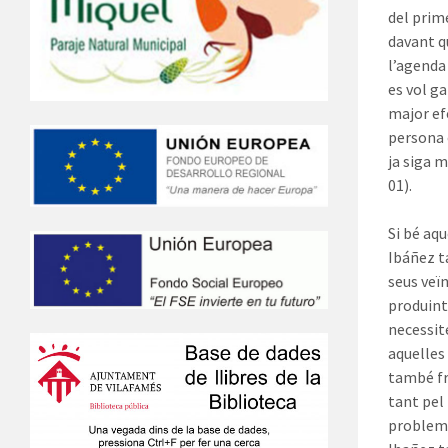
del prime
davant q
l’agenda
es vol g
major efe
persona 
ja siga 
01).
Si bé aq
Ibáñez t
seus veïn
produint
necessite
aquelles 
també fr
tant pel
problemà