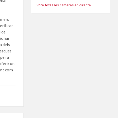
onar
Vore totes les cameres en directe
imers
erificar
u de
cionar
a dels
tasques
per a
oferir un
ment com