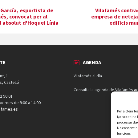
 García, esportista de
Vilafamés contra
és, convocat per al
empresa de neteja 
 absolut d'Hoquei Línia
edificis mu
TE
AGENDA
nt, 1
Vilafamés al día
s, Castelló
Consulta la agenda de Vilafamés
aq
2 90 01
 viernes de 9:00 a 14:00
afames.es
Per a oferir 
i/o accedir a
processar dad
No consentir 
funcions.