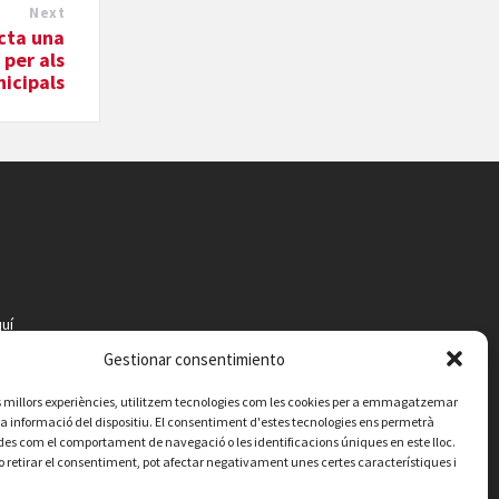
Next
cta una
per als
nicipals
uí
Gestionar consentimiento
les millors experiències, utilitzem tecnologies com les cookies per a emmagatzemar
 la informació del dispositiu. El consentiment d'estes tecnologies ens permetrà
es com el comportament de navegació o les identificacions úniques en este lloc.
o retirar el consentiment, pot afectar negativament unes certes característiques i