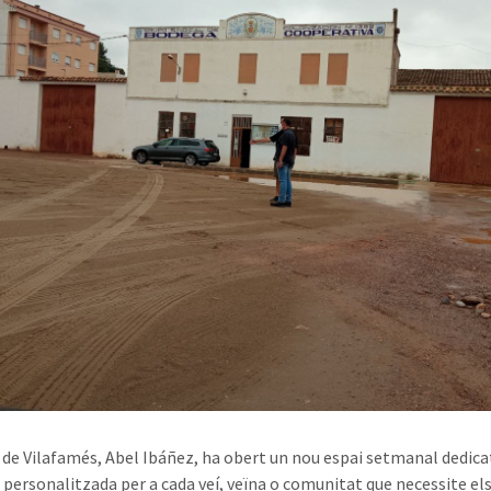
e de Vilafamés, Abel Ibáñez, ha obert un nou espai setmanal dedica
ó personalitzada per a cada veí, veïna o comunitat que necessite els