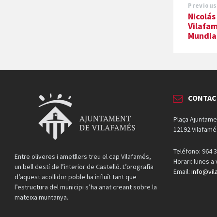
Previous
Nicolás
Vilafam
Mundial
CONTAC
Plaça Ajuntame
12192 Vilafamé
Teléfono: 964 3
Entre oliveres i ametllers treu el cap Vilafamés,
Horari: lunes a
un bell destí de l’interior de Castelló. L’orografia
Email:
info@vil
d’aquest acollidor poble ha influït tant que
l’estructura del municipi s’ha anat creant sobre la
mateixa muntanya.