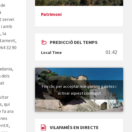
lde
à
Patrimoni
t servei
Presentació del llibre &quot;La
t i amb
mare&quot;, d'Emma Zafon
, la
ntament,
PREDICCIÓ DEL TEMPS
964 32 90
01:42
Local Time
adania,
En Bum
 dels
tat
Feu clic per acceptar màrqueting galetes i
activar aquest contingut
sitar
s, qui
 fa ara
ines
Vermuts a la Font. Hit parit
entit,
VILAFAMÉS EN DIRECTE