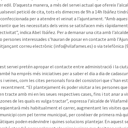
r edil. D’aquesta manera, a més del servei actual que ofereix l’alca
ualsevol petició de cita, tots els dimecres de 9h a 14h Ibáñez tindr
 confeccionada per a atendre el veïnat a l’ajuntament. “Amb aques
arantir que les necessitats dels veïns se satisfacen més ràpidamen
ctivitat”, indica Abel Ibáñez. Per a demanar una cita amb l’alcalde
o persones interessades s’hauran de posar en contacte amb l’Aju
mitjançant correu electrònic (info@vilafames.es) o via telefònica (
uest servei pretén apropar el contacte entre administració i la ciut
ambé ha emprés més iniciatives per a saber el dia a dia de cadascun
s i veïnes, com les cites personals fora del consistori que s’han es
 recentment. “El plantejament és poder visitar a les persones que
n tracte amb mi en les seues respectives cases, fins i tot anar a vi
zones de les quals es vulga tractar”, expressa l’alcalde de Vilafamé
eqüentarà més habitualment el carrer, augmentant les visites que
 municipi com pel terme municipal, per conéixer de primera mà qu
tiques poden esdevindre i quines solucions plantejar. En aquest s