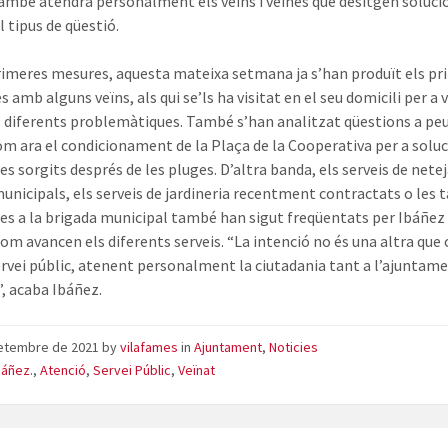
ambé atendrà personalment els veïns i veïnes que desitgen soluci
l tipus de qüestió.
imeres mesures, aquesta mateixa setmana ja s’han produït els pr
 amb alguns veïns, als qui se’ls ha visitat en el seu domicili per a v
 diferents problemàtiques. També s’han analitzat qüestions a pe
com ara el condicionament de la Plaça de la Cooperativa per a solu
s sorgits després de les pluges. D’altra banda, els serveis de netej
 municipals, els serveis de jardineria recentment contractats o les 
es a la brigada municipal també han sigut freqüentats per Ibáñez 
com avancen els diferents serveis. “La intenció no és una altra que 
ervei públic, atenent personalment la ciutadania tant a l’ajunta
”, acaba Ibáñez.
setembre de 2021
by
vilafames
in
Ajuntament
,
Noticies
báñez.
,
Atenció
,
Servei Públic
,
Veïnat