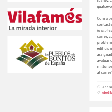
Ibañez t
qualsevo
Com a pr
contactes
in situ
les
carrer, 
probleme
edificis
assignad
avaluar 
millor s
al carrer
3 de 
Abel I