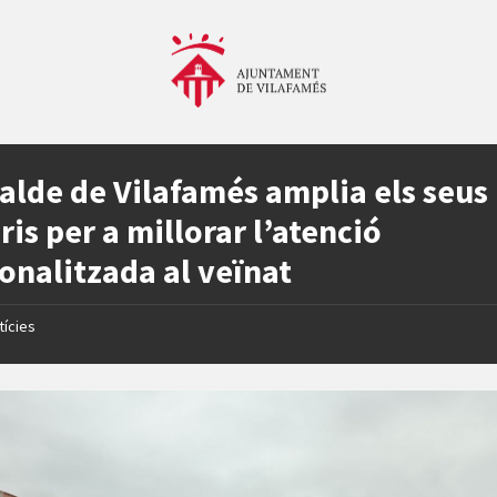
calde de Vilafamés amplia els seus
ris per a millorar l’atenció
onalitzada al veïnat
tícies