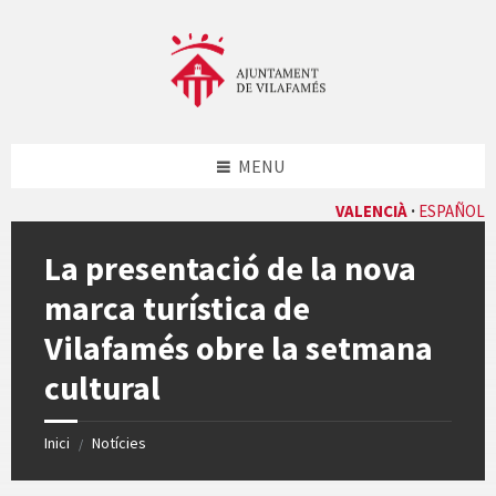
Skip
Skip
Skip
Skip
to
to
to
to
content
left
right
footer
sidebar
sidebar
MENU
VALENCIÀ
ESPAÑOL
La presentació de la nova
marca turística de
Vilafamés obre la setmana
cultural
Inici
Notícies
/