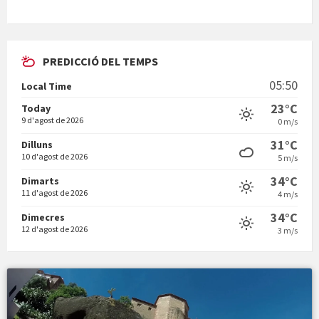
PREDICCIÓ DEL TEMPS
En Bum
05:50
Local Time
23°C
Today
9 d'agost de 2026
0 m/s
31°C
Dilluns
10 d'agost de 2026
5 m/s
Vermuts a la Font. Hit parit
34°C
Dimarts
11 d'agost de 2026
4 m/s
34°C
Dimecres
12 d'agost de 2026
3 m/s