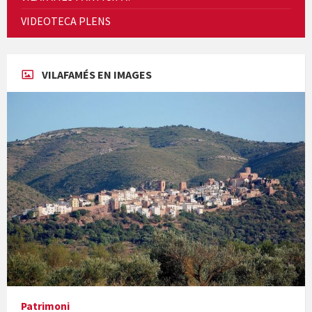
Cicle de Cine i Dones rurals
VIDEOTECA PLENS
Concerts al Museu
VILAFAMÉS EN IMAGES
Concerts al Museu
Presentació del llibre &quot;La mare&quot;, d'Emma Zafon
Patrimoni