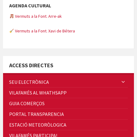
AGENDA CULTURAL
Vermuts a la Font. Arre-ak
Vermuts a la Font. Xavi de Bétera
Minicims
ACCESS DIRECTES
SEU ELECTRÒNICA
VILAFAMÉS AL WHATHSAPP
Quintà Culroja
GUIA COMERÇOS
PORTAL TRANSPARENCIA
ESTACIÓ METEORÒLOGICA
VILAFAMÉS PARTICIPA!