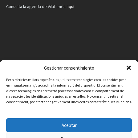
Consulta la agenda de Vilafamés
aquí
Gestionar consentimiento
Per a oferir les millors experiències, utilitzem tecnologies com les cookies per a
emmagatzemar i/o accedir a la informació del dispositiu. El consentiment
d'estes tecnologies ens permetrà processar dades com el comportament de
navegació o les identificacions úniques en este lloc. No consentir o retirar el
consentiment, pot afectar negativament unes certes característiques i funcions.
Facebook
Instagram
X
YouTube
Email
Aceptar
Contacte
Avís legal
Política de privacitat
Política de cookies
© 2026 Ajuntament de Vilafamés - Desarrollada por
CorvanIT