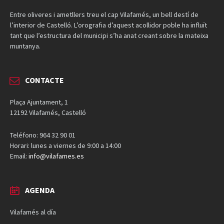
Entre oliveres i ametllers treu el cap Vilafamés, un bell destí de
l’interior de Castelló. L’orografia d’aquest acollidor poble ha influït
tant que l’estructura del municipi s’ha anat creant sobre la mateixa
muntanya.
CONTACTE
Plaça Ajuntament, 1
12192 Vilafamés, Castelló
Teléfono: 964 32 90 01
Horari: lunes a viernes de 9:00 a 14:00
Email:
info@vilafames.es
AGENDA
Vilafamés al día