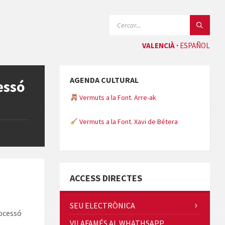
CERCAR:
VALENCIÀ
ESPAÑOL
AGENDA CULTURAL
essó
Vermuts a la Font. Arre-ak
Vermuts a la Font. Xavi de Bétera
Minicims
ACCESS DIRECTES
SEU ELECTRÒNICA
rocessó
VILAFAMÉS AL WHATHSAPP