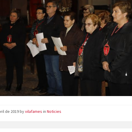
bril de 2019
by
vilafames
in
Noticies