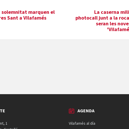
i solemnitat marquen el
La caserna mili
es Sant a Vilafamés
photocall junt a la roc
seran les nov
'Vilafamé
TE
AGENDA
nt, 1
Vilafamés al día