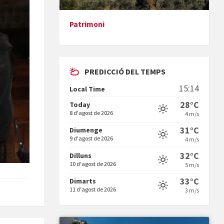
Patrimoni
Presentació del llibre &quot;La
mare&quot;, d'Emma Zafon
PREDICCIÓ DEL TEMPS
15:14
Local Time
28°C
Today
8 d'agost de 2026
4 m/s
En Bum
31°C
Diumenge
9 d'agost de 2026
4 m/s
32°C
Dilluns
10 d'agost de 2026
5 m/s
33°C
Dimarts
11 d'agost de 2026
3 m/s
Vermuts a la Font. Hit parit