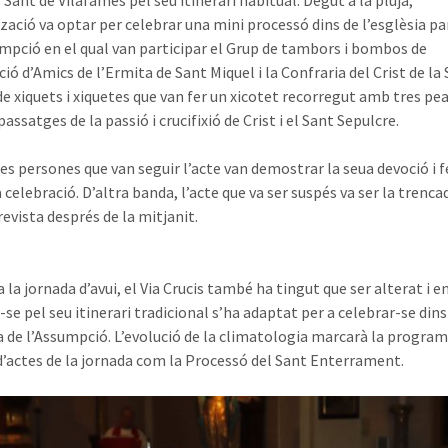
 Sant de Vilafamés pel seu itinerari habitual. Degut a la pluja,
tzació va optar per celebrar una mini processó dins de l’esglèsia pa
umpció en el qual van participar el Grup de tambors i bombos de
ció d’Amics de l’Ermita de Sant Miquel i la Confraria del Crist de la 
de xiquets i xiquetes que van fer un xicotet recorregut amb tres pe
assatges de la passió i crucifixió de Crist i el Sant Sepulcre.
es persones que van seguir l’acte van demostrar la seua devoció i f
 celebració. D’altra banda, l’acte que va ser suspés va ser la trenca
revista després de la mitjanit.
 la jornada d’avui, el Via Crucis també ha tingut que ser alterat i en
-se pel seu itinerari tradicional s’ha adaptat per a celebrar-se dins
ia de l’Assumpció. L’evolució de la climatologia marcarà la progra
 d’actes de la jornada com la Processó del Sant Enterrament.