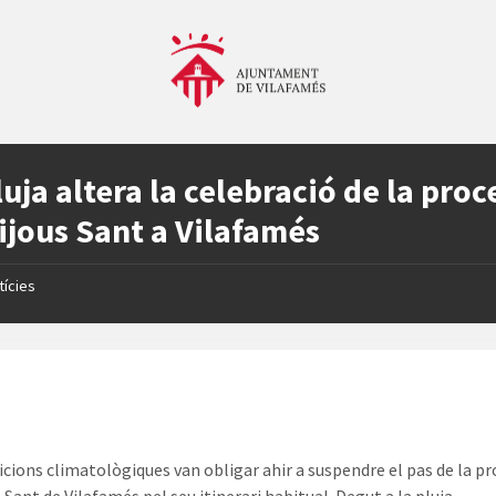
luja altera la celebració de la proc
ijous Sant a Vilafamés
tícies
icions climatològiques van obligar ahir a suspendre el pas de la p