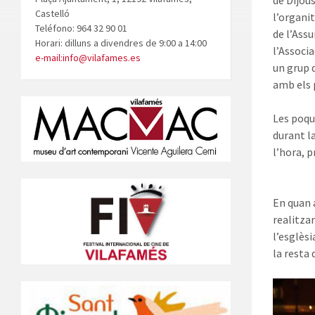
de Dijous
Castelló
l’organi
Teléfono: 964 32 90 01
de l’Ass
Horari: dilluns a divendres de 9:00 a 14:00
l’Associa
e-mail:info@vilafames.es
un grup 
amb els p
Les poqu
durant la
l’hora, p
En quan a
realitzar
l’esglès
la resta