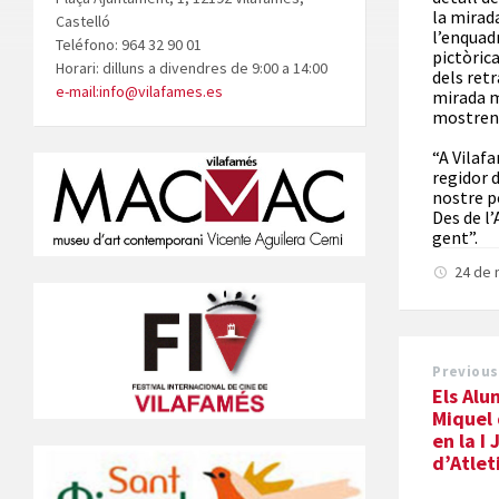
la mirad
Castelló
l’enquad
Teléfono: 964 32 90 01
pictòrica
Horari: dilluns a divendres de 9:00 a 14:00
dels ret
e-mail:info@vilafames.es
mirada m
mostren 
“A Vilaf
regidor 
nostre p
Des de l
gent”.
24 de 
Previous
Els Alu
Miquel 
en la I
d’Atle