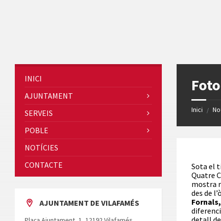
Skip
Skip
Skip
Skip
to
to
to
to
content
left
right
footer
sidebar
sidebar
INICI
Foto
AJUNTAMENT
Inici
No
/
SERVEIS
POBLE
NOTÍCIES
CONTACTE
Sota el t
Quatre C
mostra r
des de l
Fornals
AJUNTAMENT DE VILAFAMÉS
diferenc
detall d
Plaça Ajuntament, 1, 12192 Vilafamés,