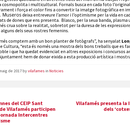
a cosmopolita i multicultural. Fornals busca en cada foto l’origina
rament i força el color fins a convertir la imatge fotogràfica en i
Museros
.
deixa entreveure l’amor i l’optimisme per la vida en c
rats de dones que ens presenta. Blasco, per la seua banda, plasma 
és crua sobre la realitat, sobretot per la duresa de les expression
alguns dels seus rostres femenins.
amés comptem amb un bon planter de fotògrafs”, ha senyalat
Lon
de Cultura, “esta és només una mostra dels bons treballs que es fa
oble i que ha quedat evidenciat en altres exposicions i concursos a
’Ajuntament hem de donar eixida a esta producció artística i mostra
maig de 2017
by
vilafames
in
Noticies
mnes del CEIP Sant
Vilafamés presenta la I
de Vilafamés participen
dels ‘cotxe
 Jornada Intercentres
tisme