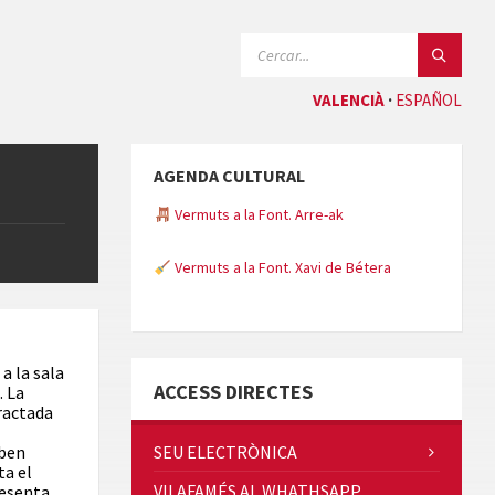
CERCAR:
VALENCIÀ
ESPAÑOL
AGENDA CULTURAL
Vermuts a la Font. Arre-ak
Vermuts a la Font. Xavi de Bétera
Minicims
a la sala
ACCESS DIRECTES
. La
ractada
 ben
SEU ELECTRÒNICA
ta el
VILAFAMÉS AL WHATHSAPP
resenta