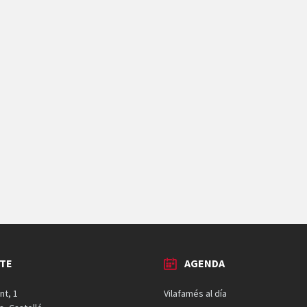
TE
AGENDA
nt, 1
Vilafamés al día