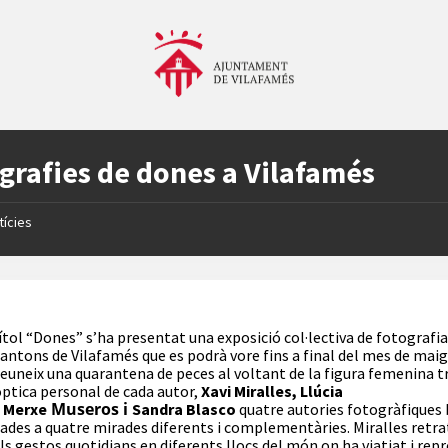
grafies de dones a Vilafamés
tícies
ítol “Dones” s’ha presentat una exposició col·lectiva de fotografia 
antons de Vilafamés que es podrà vore fins a final del mes de maig
euneix una quarantena de peces al voltant de la figura femenina t
’òptica personal de cada autor,
Xavi Miralles,
Llúcia
Museros i
,
Merxe
Sandra Blasco
quatre autories fotogràfiques
iades a quatre mirades diferents i complementàries.
Miralles retr
a
els gestos quotidians en diferents llocs del món on ha viatjat i rep