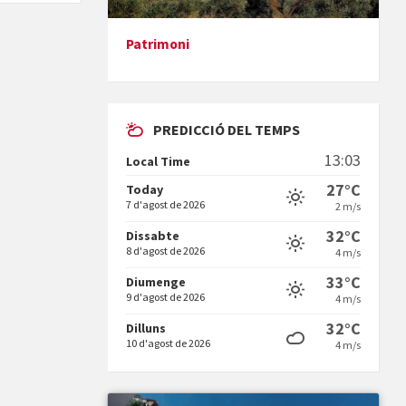
Patrimoni
Presentació del llibre &quot;La
mare&quot;, d'Emma Zafon
PREDICCIÓ DEL TEMPS
13:03
Local Time
27°C
Today
7 d'agost de 2026
2 m/s
En Bum
32°C
Dissabte
8 d'agost de 2026
4 m/s
33°C
Diumenge
9 d'agost de 2026
4 m/s
32°C
Dilluns
10 d'agost de 2026
4 m/s
Vermuts a la Font. Hit parit