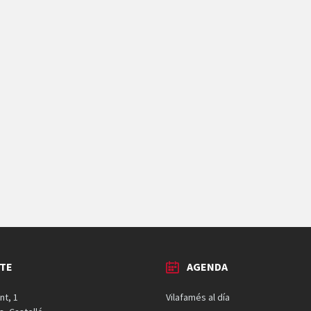
TE
AGENDA
nt, 1
Vilafamés al día