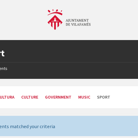
rt
ents
ULTURA
CULTURE
GOVERNMENT
MUSIC
SPORT
ents matched your criteria